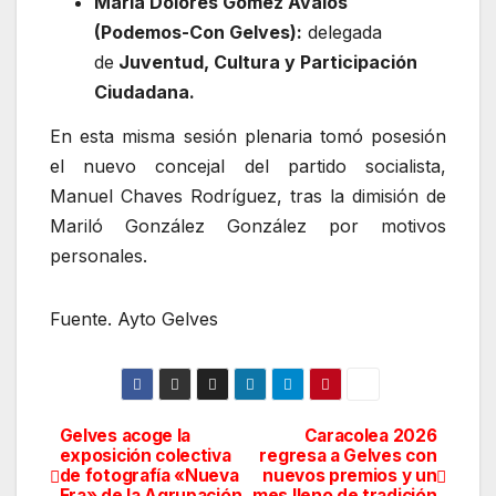
María Dolores Gómez Ávalos
(Podemos-Con Gelves):
delegada
de
Juventud, Cultura y Participación
Ciudadana.
En esta misma sesión plenaria tomó posesión
el nuevo concejal del partido socialista,
Manuel Chaves Rodríguez, tras la dimisión de
Mariló González González por motivos
personales.
Fuente. Ayto Gelves
Gelves acoge la
Caracolea 2026
Navegación
exposición colectiva
regresa a Gelves con
de fotografía «Nueva
nuevos premios y un
de
Era» de la Agrupación
mes lleno de tradición