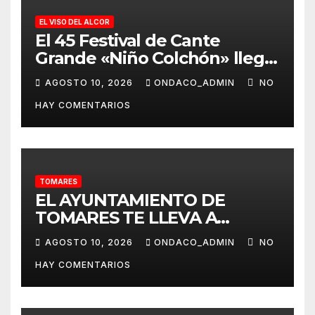
EL VISO DEL ALCOR
El 45 Festival de Cante
Grande «Niño Colchón» llega
el sábado 3 de octubre, a las
AGOSTO 10, 2026
ONDACO_ADMIN
NO
21.30 h, al Viso del Alcor
HAY COMENTARIOS
TOMARES
EL AYUNTAMIENTO DE
TOMARES TE LLEVA A
ALMONTE EL 20 DE AGOSTO
AGOSTO 10, 2026
ONDACO_ADMIN
NO
PARA QUE PUEDAS VIVIR ‘LA
HAY COMENTARIOS
VENIDA DE LA VIRGEN DEL
ROCÍO A ALMONTE’