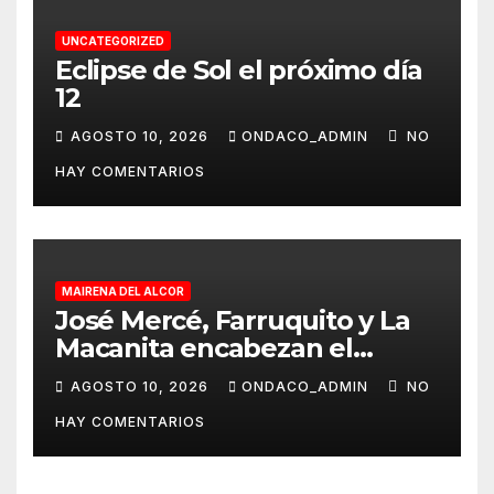
UNCATEGORIZED
Eclipse de Sol el próximo día
12
AGOSTO 10, 2026
ONDACO_ADMIN
NO
HAY COMENTARIOS
MAIRENA DEL ALCOR
José Mercé, Farruquito y La
Macanita encabezan el
histórico cartel del LXV
AGOSTO 10, 2026
ONDACO_ADMIN
NO
Festival de Cante Jondo
HAY COMENTARIOS
Antonio Mairena