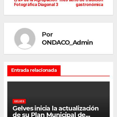
Fotográfica Diagonal 3
gastronómica
entradas
Por
ONDACO_Admin
Entrada relacionada
GELVES
Gelves inicia la actualización
de su Plan Municipal de