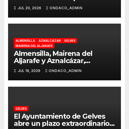
Vivienda y Suelo para
JUL 20, 2026
ONDACO_ADMIN
responder a las necesidades
reales de la ciudadanía
ALMENSILLA
AZNALCÁZAR
GELVES
MAIRENA DEL ALJARAFE
Almensilla, Mairena del
Aljarafe y Aznalcázar,
declaradas «Área en Alerta»
JUL 19, 2026
ONDACO_ADMIN
por Virus del Nilo Occidental
GELVES
El Ayuntamiento de Gelves
abre un plazo extraordinario