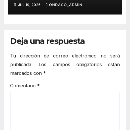
de inscripciones para el Aula
JUL 19, 2026
ONDACO_ADMIN
de Conciliación Municipal de
Verano 2026
Deja una respuesta
Tu dirección de correo electrónico no será
publicada.
Los campos obligatorios están
marcados con
*
Comentario
*