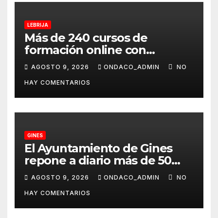
LEBRIJA
Más de 240 cursos de
formación online con
certificación oficial,
AGOSTO 9, 2026
ONDACO_ADMIN
NO
disponibles desde
HAY COMENTARIOS
septiembre a través del
programa Aula Mentor en
Lebrija
GINES
El Ayuntamiento de Gines
repone a diario más de 50
dispensadores de bolsas para
AGOSTO 9, 2026
ONDACO_ADMIN
NO
la recogida de desechos de
HAY COMENTARIOS
mascotas