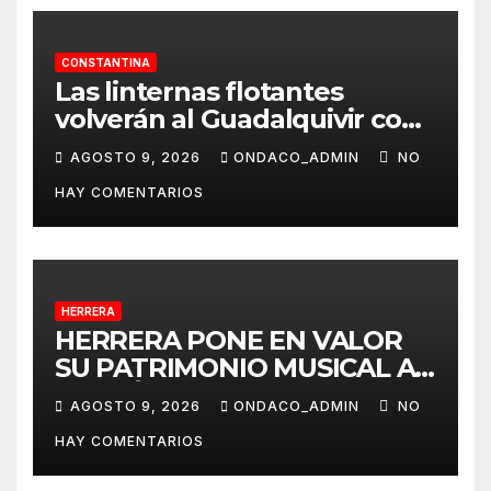
CONSTANTINA
Las linternas flotantes
volverán al Guadalquivir con
la Ceremonia Tōrō Nagashi
AGOSTO 9, 2026
ONDACO_ADMIN
NO
de Coria del Río
HAY COMENTARIOS
HERRERA
HERRERA PONE EN VALOR
SU PATRIMONIO MUSICAL A
TRAVÉS DEL PROYECTO
AGOSTO 9, 2026
ONDACO_ADMIN
NO
«MUSICALIZA HERRERA»
HAY COMENTARIOS