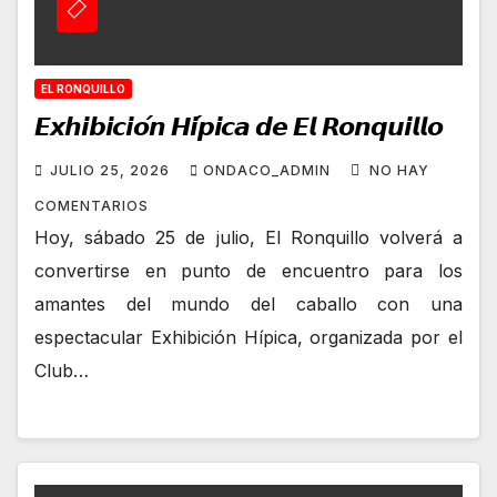
EL RONQUILLO
𝙀𝙭𝙝𝙞𝙗𝙞𝙘𝙞𝙤́𝙣 𝙃𝙞́𝙥𝙞𝙘𝙖 𝙙𝙚 𝙀𝙡 𝙍𝙤𝙣𝙦𝙪𝙞𝙡𝙡𝙤
JULIO 25, 2026
ONDACO_ADMIN
NO HAY
COMENTARIOS
Hoy, sábado 25 de julio, El Ronquillo volverá a
convertirse en punto de encuentro para los
amantes del mundo del caballo con una
espectacular Exhibición Hípica, organizada por el
Club…