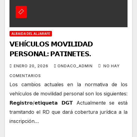
ALBAIDA DEL ALJARAFE
𝗩𝗘𝗛Í𝗖𝗨𝗟𝗢𝗦 𝗠𝗢𝗩𝗜𝗟𝗜𝗗𝗔𝗗
𝗣𝗘𝗥𝗦𝗢𝗡𝗔𝗟: 𝗣𝗔𝗧𝗜𝗡𝗘𝗧𝗘𝗦.
ENERO 20, 2026
ONDACO_ADMIN
NO HAY
COMENTARIOS
Los cambios actuales en la normativa de los
vehículos de movilidad personal son los siguientes:
𝗥𝗲𝗴𝗶𝘀𝘁𝗿𝗼/𝗲𝘁𝗶𝗾𝘂𝗲𝘁𝗮 𝗗𝗚𝗧 Actualmente se está
tramitando el RD que dará cobertura jurídica a la
inscripción…