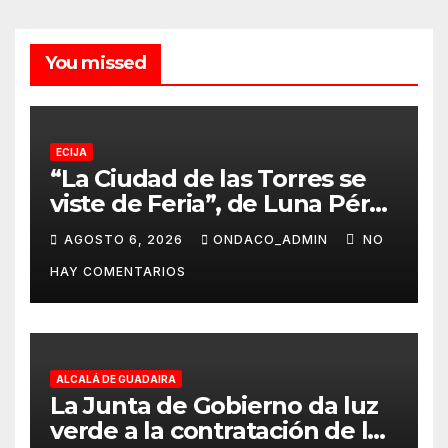
You missed
ECIJA
“La Ciudad de las Torres se
viste de Feria”, de Luna Pérez
Flores, cartel anunciador de
AGOSTO 6, 2026
ONDACO_ADMIN
NO
la Real Feria de Écija 2026
HAY COMENTARIOS
ALCALÁ DE GUADAIRA
La Junta de Gobierno da luz
verde a la contratación de las