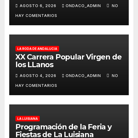
obras de ampliación del
AGOSTO 6, 2026
ONDACO_ADMIN
NO
Museo de Alcalá
HAY COMENTARIOS
LA RODA DE ANDALUCIA
XX Carrera Popular Virgen de
los LLanos
AGOSTO 4, 2026
ONDACO_ADMIN
NO
HAY COMENTARIOS
LA LUISIANA
Programación de la Feria y
Fiestas de La Luisiana