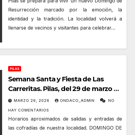
Pilas se prepara para vivir un nuevo Domingo de
Resurrección marcado por la emoción, la
identidad y la tradición. La localidad volverá a
llenarse de vecinos y visitantes para celebrar…
PILAS
Semana Santa y Fiesta de Las
Carreritas. Pilas, del 29 de marzo al
5 de abril de 2026
MARZO 29, 2026
ONDACO_ADMIN
NO
HAY COMENTARIOS
Horarios aproximados de salidas y entradas de
las cofradías de nuestra localidad. DOMINGO DE