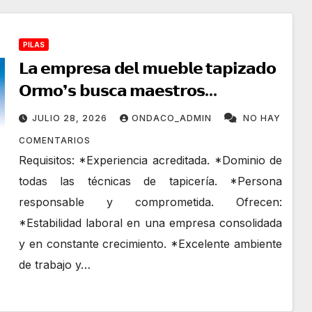
PILAS
𝗟𝗮 𝗲𝗺𝗽𝗿𝗲𝘀𝗮 𝗱𝗲𝗹 𝗺𝘂𝗲𝗯𝗹𝗲 𝘁𝗮𝗽𝗶𝘇𝗮𝗱𝗼
𝗢𝗿𝗺𝗼❜𝘀 𝗯𝘂𝘀𝗰𝗮 𝗺𝗮𝗲𝘀𝘁𝗿𝗼𝘀
𝘁𝗮𝗽𝗶𝗰𝗲𝗿𝗼𝘀.
JULIO 28, 2026
ONDACO_ADMIN
NO HAY
COMENTARIOS
Requisitos: *Experiencia acreditada. *Dominio de
todas las técnicas de tapicería. *Persona
responsable y comprometida. Ofrecen:
*Estabilidad laboral en una empresa consolidada
y en constante crecimiento. *Excelente ambiente
de trabajo y…