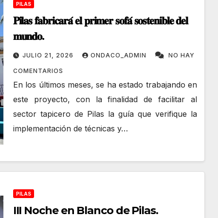
PILAS
𝐏𝐢𝐥𝐚𝐬 𝐟𝐚𝐛𝐫𝐢𝐜𝐚𝐫𝐚́ 𝐞𝐥 𝐩𝐫𝐢𝐦𝐞𝐫 𝐬𝐨𝐟𝐚́ 𝐬𝐨𝐬𝐭𝐞𝐧𝐢𝐛𝐥𝐞 𝐝𝐞𝐥
𝐦𝐮𝐧𝐝𝐨.
JULIO 21, 2026
ONDACO_ADMIN
NO HAY
COMENTARIOS
En los últimos meses, se ha estado trabajando en
este proyecto, con la finalidad de facilitar al
sector tapicero de Pilas la guía que verifique la
implementación de técnicas y…
PILAS
III Noche en Blanco de Pilas.