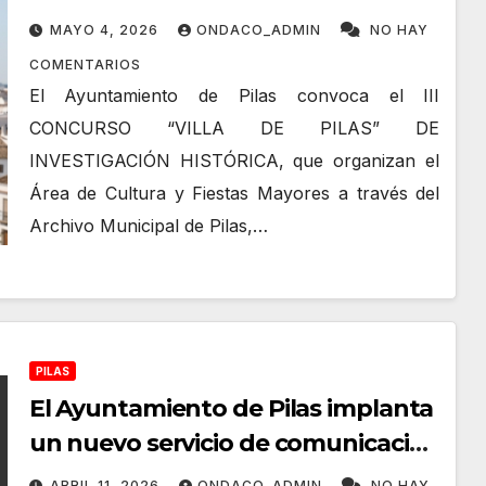
MAYO 4, 2026
ONDACO_ADMIN
NO HAY
COMENTARIOS
El Ayuntamiento de Pilas convoca el III
CONCURSO “VILLA DE PILAS” DE
INVESTIGACIÓN HISTÓRICA, que organizan el
Área de Cultura y Fiestas Mayores a través del
Archivo Municipal de Pilas,…
PILAS
El Ayuntamiento de Pilas implanta
un nuevo servicio de comunicación
de incidencias a través de la app
ABRIL 11, 2026
ONDACO_ADMIN
NO HAY