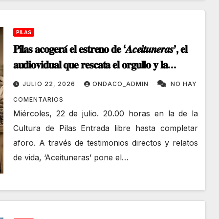
PILAS
𝐏𝐢𝐥𝐚𝐬 𝐚𝐜𝐨𝐠𝐞𝐫𝐚́ 𝐞𝐥 𝐞𝐬𝐭𝐫𝐞𝐧𝐨 𝐝𝐞 ‘𝑨𝒄𝒆𝒊𝒕𝒖𝒏𝒆𝒓𝒂𝒔’, 𝐞𝐥
𝐚𝐮𝐝𝐢𝐨𝐯𝐢𝐝𝐮𝐚𝐥 𝐪𝐮𝐞 𝐫𝐞𝐬𝐜𝐚𝐭𝐚 𝐞𝐥 𝐨𝐫𝐠𝐮𝐥𝐥𝐨 𝐲 𝐥𝐚
𝐦𝐞𝐦𝐨𝐫𝐢𝐚 𝐝𝐞 𝐥𝐚 𝐦𝐮𝐣𝐞𝐫 𝐫𝐮𝐫𝐚𝐥 𝐞𝐧 𝐞𝐥 𝐀𝐥𝐣𝐚𝐫𝐚𝐟𝐞.
JULIO 22, 2026
ONDACO_ADMIN
NO HAY
COMENTARIOS
Miércoles, 22 de julio. 20.00 horas en la de la
Cultura de Pilas Entrada libre hasta completar
aforo. A través de testimonios directos y relatos
de vida, ‘Aceituneras’ pone el…