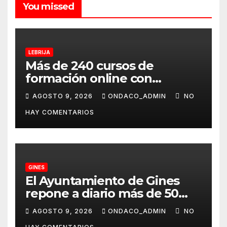
You missed
LEBRIJA
Más de 240 cursos de
formación online con
certificación oficial,
AGOSTO 9, 2026
ONDACO_ADMIN
NO
disponibles desde
HAY COMENTARIOS
septiembre a través del
programa Aula Mentor en
Lebrija
GINES
El Ayuntamiento de Gines
repone a diario más de 50
dispensadores de bolsas para
AGOSTO 9, 2026
ONDACO_ADMIN
NO
la recogida de desechos de