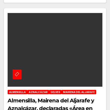
ALMENSILLA
AZNALCÁZAR
GELVES
MAIRENA DEL ALJARAFE
Almensilla, Mairena del Aljarafe y
Aznalcázar, declaradas «Área en