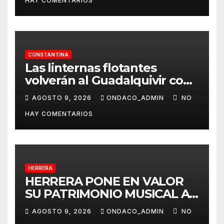
HAY COMENTARIOS
mascotas
CONSTANTINA
Las linternas flotantes
volverán al Guadalquivir con
la Ceremonia Tōrō Nagashi
AGOSTO 9, 2026
ONDACO_ADMIN
NO
de Coria del Río
HAY COMENTARIOS
HERRERA
HERRERA PONE EN VALOR
SU PATRIMONIO MUSICAL A
TRAVÉS DEL PROYECTO
AGOSTO 9, 2026
ONDACO_ADMIN
NO
«MUSICALIZA HERRERA»