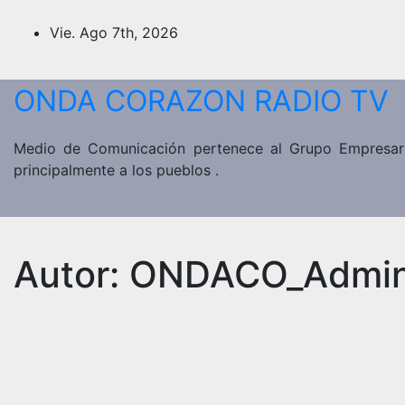
Saltar
al
Vie. Ago 7th, 2026
contenido
ONDA CORAZON RADIO TV
Medio de Comunicación pertenece al Grupo Empresaria
principalmente a los pueblos .
Autor:
ONDACO_Admi