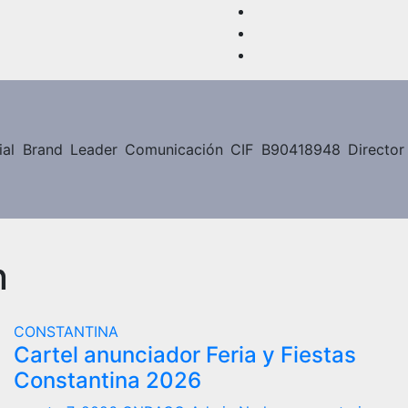
l Brand Leader Comunicación CIF B90418948 Director G
n
CONSTANTINA
Cartel anunciador Feria y Fiestas
Constantina 2026