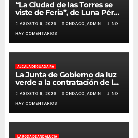
“La Ciudad de las Torres se
viste de Feria”, de Luna Pérez
Flores, cartel anunciador de
AGOSTO 6, 2026
ONDACO_ADMIN
NO
la Real Feria de Écija 2026
HAY COMENTARIOS
ALCALÁ DE GUADAIRA
La Junta de Gobierno da luz
verde a la contratación de las
obras de ampliación del
AGOSTO 6, 2026
ONDACO_ADMIN
NO
Museo de Alcalá
HAY COMENTARIOS
LA RODA DE ANDALUCIA