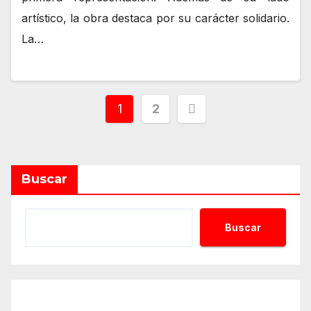
artístico, la obra destaca por su carácter solidario.
La…
Paginación
1
2
de
entradas
Buscar
Buscar