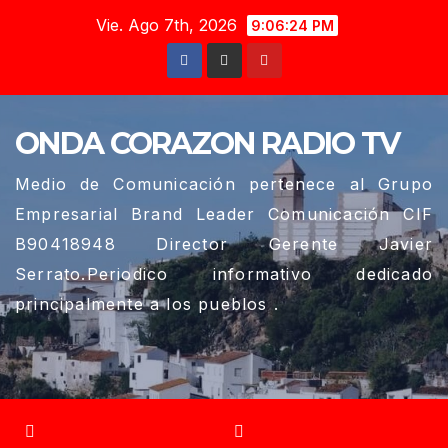
Saltar
Vie. Ago 7th, 2026
9:06:26 PM
al
contenido
ONDA CORAZON RADIO TV
Medio de Comunicación pertenece al Grupo
Empresarial Brand Leader Comunicación CIF
B90418948 Director Gerente Javier
Serrato.Periodico informativo dedicado
principalmente a los pueblos .