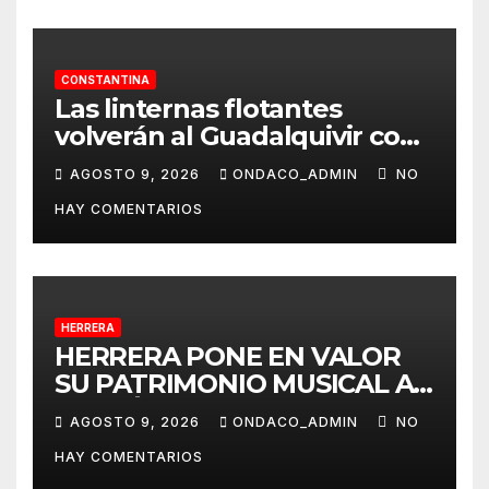
CONSTANTINA
Las linternas flotantes
volverán al Guadalquivir con
la Ceremonia Tōrō Nagashi
AGOSTO 9, 2026
ONDACO_ADMIN
NO
de Coria del Río
HAY COMENTARIOS
HERRERA
HERRERA PONE EN VALOR
SU PATRIMONIO MUSICAL A
TRAVÉS DEL PROYECTO
AGOSTO 9, 2026
ONDACO_ADMIN
NO
«MUSICALIZA HERRERA»
HAY COMENTARIOS