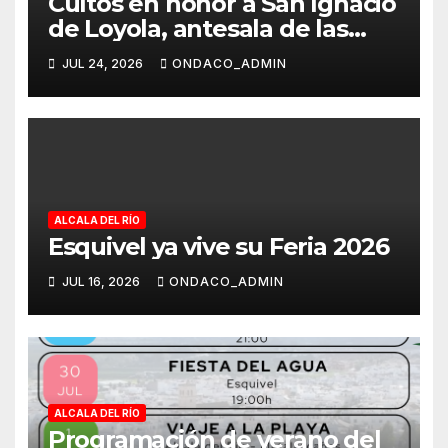
Cultos en honor a San Ignacio
de Loyola, antesala de las
Fiestas Patronales de San
JUL 24, 2026
ONDACO_ADMIN
Ignacio del Viar
ALCALA DEL RÍO
Esquivel ya vive su Feria 2026
JUL 16, 2026
ONDACO_ADMIN
ALCALA DEL RÍO
Programación de verano del