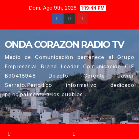
Saltar
Dom. Ago 9th, 2026
1:19:45 PM
al
contenido
ONDA CORAZON RADIO TV
Medio de Comunicación pertenece al Grupo
Empresarial Brand Leader Comunicación CIF
B90418948 Director Gerente Javier
Serrato.Periodico informativo dedicado
principalmente a los pueblos .