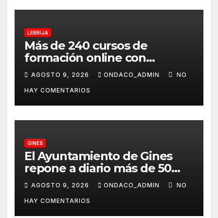
LEBRIJA
Más de 240 cursos de
formación online con
certificación oficial,
AGOSTO 9, 2026
ONDACO_ADMIN
NO
disponibles desde
HAY COMENTARIOS
septiembre a través del
programa Aula Mentor en
Lebrija
GINES
El Ayuntamiento de Gines
repone a diario más de 50
dispensadores de bolsas para
AGOSTO 9, 2026
ONDACO_ADMIN
NO
la recogida de desechos de
HAY COMENTARIOS
mascotas