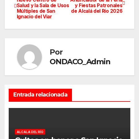
Salud y la Sala de Usos
y Fiestas Patronales
de
Múltiples de San
de Alcalá del Río 2026
Ignacio del Viar
entradas
Por
ONDACO_Admin
Entrada relacionada
ALCALA DEL RÍO