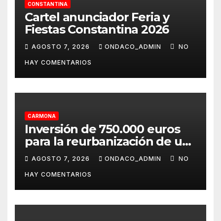
CONSTANTINA
Cartel anunciador Feria y
Fiestas Constantina 2026
AGOSTO 7, 2026
ONDACO_ADMIN
NO
HAY COMENTARIOS
CARMONA
Inversión de 750.000 euros
para la reurbanización de un
tramo de la calle Extramuros
AGOSTO 7, 2026
ONDACO_ADMIN
NO
de San Felipe de Carmona
HAY COMENTARIOS