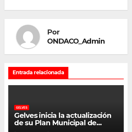
entradas
Por
ONDACO_Admin
Entrada relacionada
GELVES
Gelves inicia la actualización
de su Plan Municipal de
Vivienda y Suelo para