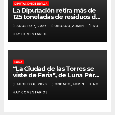
DIPUTACION DE SEVILLA
La Diputación retira más de
125 toneladas de residuos de
los itinerarios al Rocío al
AGOSTO 7, 2026
ONDACO_ADMIN
NO
cierre del dispositivo de
HAY COMENTARIOS
limpieza del Plan Romero
ECIJA
“La Ciudad de las Torres se
viste de Feria”, de Luna Pérez
Flores, cartel anunciador de
AGOSTO 6, 2026
ONDACO_ADMIN
NO
la Real Feria de Écija 2026
HAY COMENTARIOS