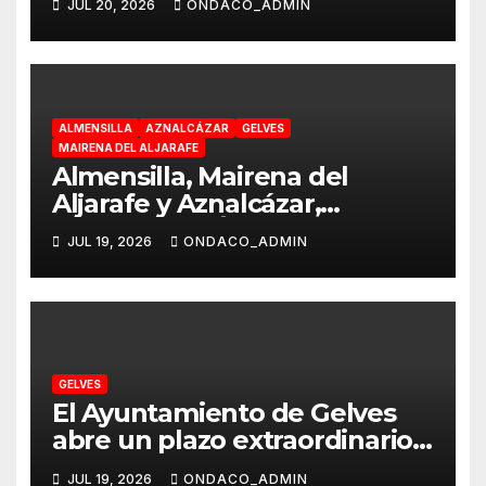
JUL 20, 2026
ONDACO_ADMIN
responder a las necesidades
reales de la ciudadanía
ALMENSILLA
AZNALCÁZAR
GELVES
MAIRENA DEL ALJARAFE
Almensilla, Mairena del
Aljarafe y Aznalcázar,
declaradas «Área en Alerta»
JUL 19, 2026
ONDACO_ADMIN
por Virus del Nilo Occidental
GELVES
El Ayuntamiento de Gelves
abre un plazo extraordinario
de inscripciones para el Aula
JUL 19, 2026
ONDACO_ADMIN