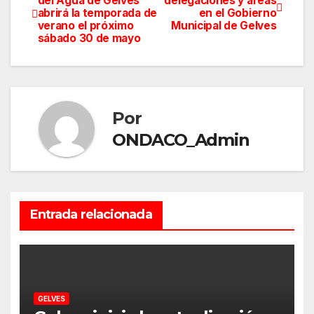
del Agua de Gelves
delegaciones y áreas
abrirá la temporada de
en el Gobierno
de
verano el próximo
Municipal de Gelves
sábado 30 de mayo
entradas
Por
ONDACO_Admin
Entrada relacionada
GELVES