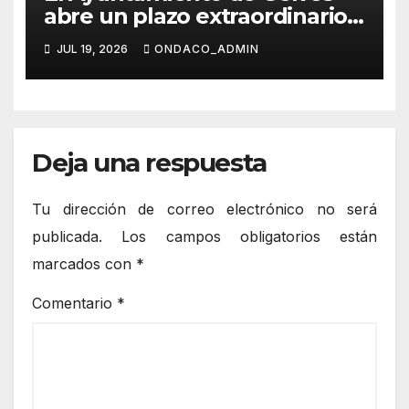
abre un plazo extraordinario
de inscripciones para el Aula
JUL 19, 2026
ONDACO_ADMIN
de Conciliación Municipal de
Verano 2026
Deja una respuesta
Tu dirección de correo electrónico no será
publicada.
Los campos obligatorios están
marcados con
*
Comentario
*