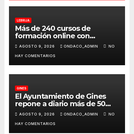
LEBRIJA
Más de 240 cursos de
formación online con
certificación oficial,
AGOSTO 9, 2026
ONDACO_ADMIN
NO
disponibles desde
HAY COMENTARIOS
septiembre a través del
programa Aula Mentor en
Lebrija
GINES
El Ayuntamiento de Gines
repone a diario más de 50
dispensadores de bolsas para
AGOSTO 9, 2026
ONDACO_ADMIN
NO
la recogida de desechos de
HAY COMENTARIOS
mascotas