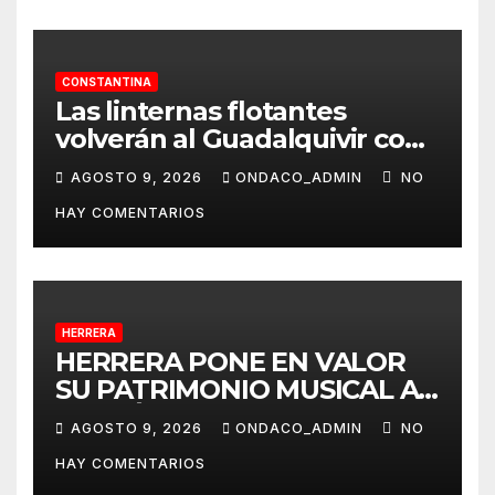
CONSTANTINA
Las linternas flotantes
volverán al Guadalquivir con
la Ceremonia Tōrō Nagashi
AGOSTO 9, 2026
ONDACO_ADMIN
NO
de Coria del Río
HAY COMENTARIOS
HERRERA
HERRERA PONE EN VALOR
SU PATRIMONIO MUSICAL A
TRAVÉS DEL PROYECTO
AGOSTO 9, 2026
ONDACO_ADMIN
NO
«MUSICALIZA HERRERA»
HAY COMENTARIOS