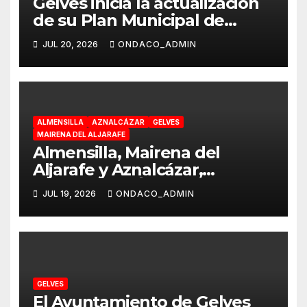
Gelves inicia la actualización
de su Plan Municipal de
Vivienda y Suelo para
JUL 20, 2026
ONDACO_ADMIN
responder a las necesidades
reales de la ciudadanía
ALMENSILLA
AZNALCÁZAR
GELVES
MAIRENA DEL ALJARAFE
Almensilla, Mairena del
Aljarafe y Aznalcázar,
declaradas «Área en Alerta»
JUL 19, 2026
ONDACO_ADMIN
por Virus del Nilo Occidental
GELVES
El Ayuntamiento de Gelves