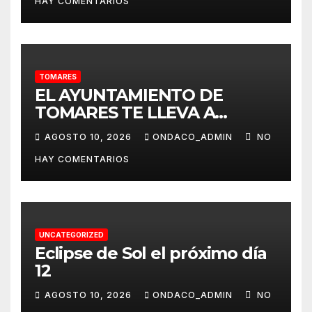
HAY COMENTARIOS
TOMARES
EL AYUNTAMIENTO DE
TOMARES TE LLEVA A
ALMONTE EL 20 DE AGOSTO
AGOSTO 10, 2026
ONDACO_ADMIN
NO
PARA QUE PUEDAS VIVIR ‘LA
HAY COMENTARIOS
VENIDA DE LA VIRGEN DEL
ROCÍO A ALMONTE’
UNCATEGORIZED
Eclipse de Sol el próximo día
12
AGOSTO 10, 2026
ONDACO_ADMIN
NO