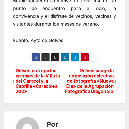
Municipal del Agua vuelve a convertirse en un
punto de encuentro para el ocio, la
convivencia y el disfrute de vecinos, vecinas y
visitantes durante los meses de verano.
Fuente. Ayto de Gelves
Gelves entrega los
Gelves acoge la
Navegación
premios de la V Ruta
exposición colectiva
del Caracol y la
de fotografía «Nueva
de
Cabrilla «Caracolea
Era» de la Agrupación
202»
Fotográfica Diagonal 3
entradas
Por