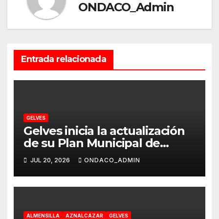
ONDACO_Admin
Entrada relacionada
GELVES
Gelves inicia la actualización
de su Plan Municipal de
Vivienda y Suelo para
JUL 20, 2026
ONDACO_ADMIN
responder a las necesidades
reales de la ciudadanía
ALMENSILLA
AZNALCÁZAR
GELVES