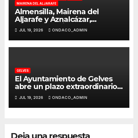
MAIRENA DEL ALJARAFE
Almensilla, Mairena del
Aljarafe y Aznalcázar,
declaradas «Área en Alerta»
JUL 19, 2026
ONDACO_ADMIN
por Virus del Nilo Occidental
GELVES
El Ayuntamiento de Gelves
abre un plazo extraordinario
de inscripciones para el Aula
JUL 19, 2026
ONDACO_ADMIN
de Conciliación Municipal de
Verano 2026
Deja una respuesta