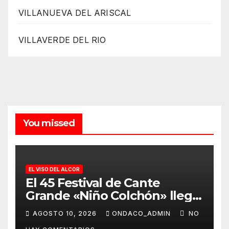
VILLANUEVA DEL ARISCAL
VILLAVERDE DEL RIO
You missed
EL VISO DEL ALCOR
El 45 Festival de Cante
Grande «Niño Colchón» llega
el sábado 3 de octubre, a las
AGOSTO 10, 2026
ONDACO_ADMIN
NO
21.30 h, al Viso del Alcor