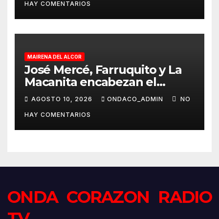
HAY COMENTARIOS
MAIRENA DEL ALCOR
José Mercé, Farruquito y La
Macanita encabezan el
histórico cartel del LXV
AGOSTO 10, 2026
ONDACO_ADMIN
NO
Festival de Cante Jondo
HAY COMENTARIOS
Antonio Mairena
ONDA CORAZON RADIO
TV