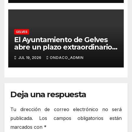
GELVES
El Ayuntamiento de Gelves
abre un plazo extraordinario
de inscripciones para el Aula
JUL 19, 2026
ONDACO_ADMIN
de Conciliación Municipal de
Verano 2026
Deja una respuesta
Tu dirección de correo electrónico no será
publicada.
Los campos obligatorios están
marcados con
*