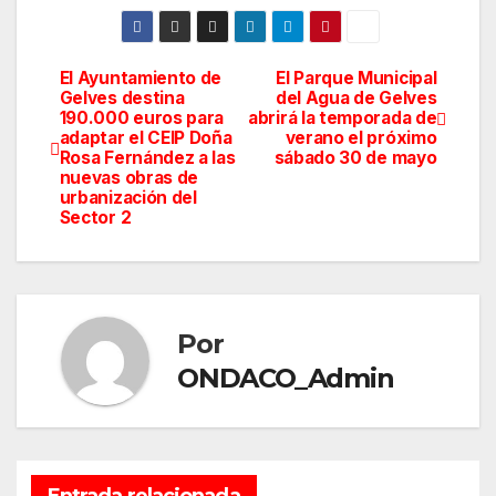
El Ayuntamiento de
El Parque Municipal
Navegación
Gelves destina
del Agua de Gelves
190.000 euros para
abrirá la temporada de
de
adaptar el CEIP Doña
verano el próximo
Rosa Fernández a las
sábado 30 de mayo
entradas
nuevas obras de
urbanización del
Sector 2
Por
ONDACO_Admin