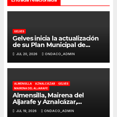
Entrada relacionada
GELVES
Gelves inicia la actualización
de su Plan Municipal de
Vivienda y Suelo para
JUL 20, 2026
ONDACO_ADMIN
responder a las necesidades
reales de la ciudadanía
ALMENSILLA
AZNALCÁZAR
GELVES
MAIRENA DEL ALJARAFE
Almensilla, Mairena del
Aljarafe y Aznalcázar,
declaradas «Área en Alerta»
JUL 19, 2026
ONDACO_ADMIN
por Virus del Nilo Occidental