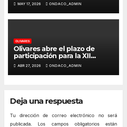
pública previa a la aprobación
MAY 17, 2026
ONDACO_ADMIN
de la nueva ordenanza
reguladora de vehículos de
movilidad personal
OLIVARES
Olivares abre el plazo de
participación para la XII
edición del Certamen de
ABR 27, 2026
ONDACO_ADMIN
Canción Española “Olivo de
Plata” 2026
Deja una respuesta
Tu dirección de correo electrónico no será
publicada.
Los campos obligatorios están