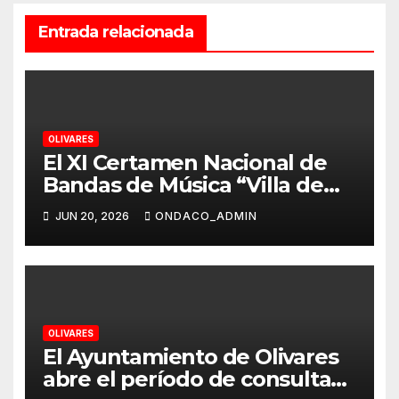
Entrada relacionada
OLIVARES
El XI Certamen Nacional de
Bandas de Música “Villa de
Olivares” reunirá a seis
JUN 20, 2026
ONDACO_ADMIN
formaciones de distintos
puntos de España
OLIVARES
El Ayuntamiento de Olivares
abre el período de consulta