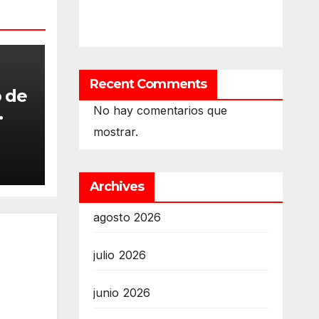
Recent Comments
 de
No hay comentarios que
ulta
mostrar.
la
a
a
Archives
agosto 2026
nal
julio 2026
junio 2026