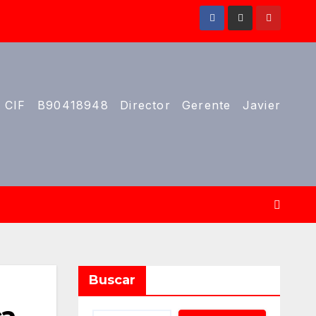
 CIF B90418948 Director Gerente Javier
Buscar