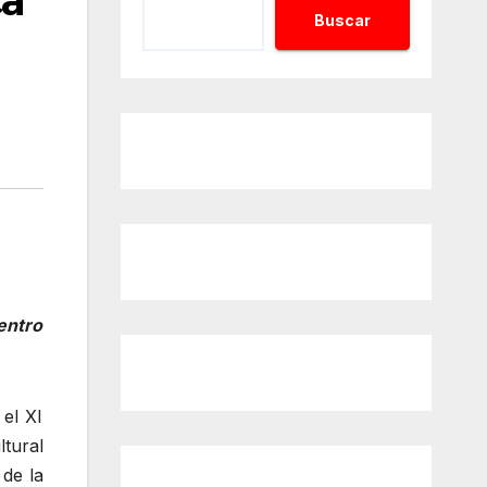
ca
Buscar
entro
 el XI
ltural
 de la