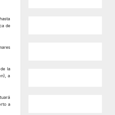
hasta
ica de
omares
de la
én), a
tuará
erto a