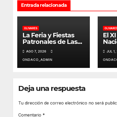
Entrada relacionada
OLIVARES
OLIVARE
La Feria y Fiestas
El X
Patronales de Las
Naci
Nieves 2026
de M
AGO 7, 2026
JUL 1,
Oliva
de ju
ONDACO_ADMIN
ONDAC
Deja una respuesta
Tu dirección de correo electrónico no será publi
Comentario
*