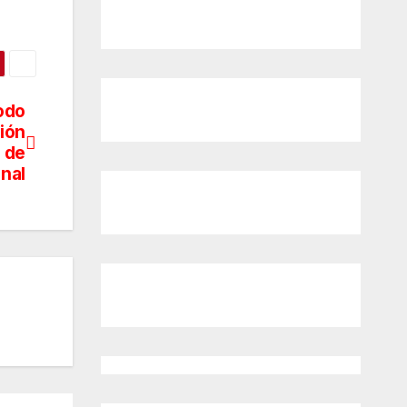
íodo
ción
 de
nal