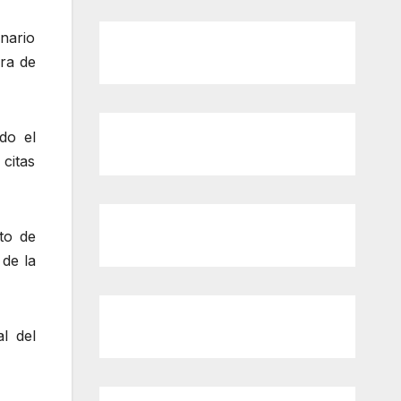
inario
ora de
do el
citas
to de
 de la
l del