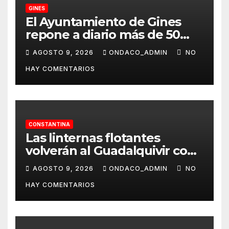
GINES
El Ayuntamiento de Gines
repone a diario más de 50
dispensadores de bolsas para
AGOSTO 9, 2026
ONDACO_ADMIN
NO
la recogida de desechos de
HAY COMENTARIOS
mascotas
CONSTANTINA
Las linternas flotantes
volverán al Guadalquivir con
la Ceremonia Tōrō Nagashi
AGOSTO 9, 2026
ONDACO_ADMIN
NO
de Coria del Río
HAY COMENTARIOS