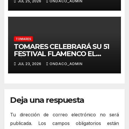
JUL 25, 2026
ONDACO_ADMIN
EN TOMARES
TOMARES
TOMARES CELEBRARÁ SU 51
FESTIVAL FLAMENCO EL
SÁBADO, 25 DE JULIO, CON
JUL 23, 2026
ONDACO_ADMIN
UN CARTEL DE
“GIRALDILLOS”: JOSÉ
VALENCIA, PEDRO EL
GRANAÍNO, MARÍA
TERREMOTO, ANGELITA
Deja una respuesta
MONTOYA, FERNANDO
CORTÉS “EL LELE” Y ÁGUEDA
Tu dirección de correo electrónico no será
SAAVEDRA
publicada.
Los campos obligatorios están