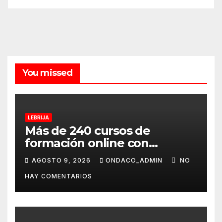
You missed
LEBRIJA
Más de 240 cursos de
formación online con
certificación oficial,
AGOSTO 9, 2026
ONDACO_ADMIN
NO
disponibles desde
HAY COMENTARIOS
septiembre a través del
programa Aula Mentor en
Lebrija