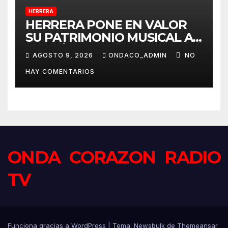
HERRERA
HERRERA PONE EN VALOR
SU PATRIMONIO MUSICAL A
TRAVÉS DEL PROYECTO
AGOSTO 9, 2026
ONDACO_ADMIN
NO
«MUSICALIZA HERRERA»
HAY COMENTARIOS
ONDA CORAZON RADIO
TV
Funciona gracias a WordPress
|
Tema:
Newsbulk
de
Themeansar