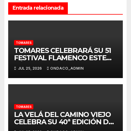
Entrada relacionada
TOMARES
TOMARES CELEBRARÁ SU 51
FESTIVAL FLAMENCO ESTE
SÁBADO, 25 DE JULIO, CON
JUL 25, 2026
ONDACO_ADMIN
UN CARTEL DE LUJO: MARÍA
TERREMOTO, PEDRO EL
GRANAÍNO, JOSÉ VALENCIA,
ANGELITA MONTOYA,
FERNANDO CORTÉS “EL
LELE” Y ÁGUEDA SAAVEDRA
TOMARES
LA VELÁ DEL CAMINO VIEJO
CELEBRA SU 40ª EDICIÓN DEL
31 DE JULIO AL 2 DE AGOSTO