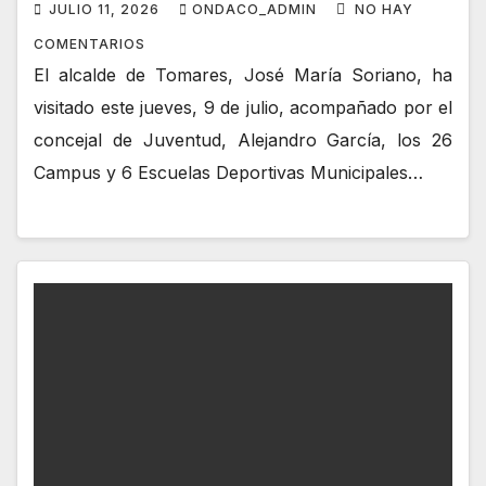
FAMILIAS A CONCILIAR LA VIDA
JULIO 11, 2026
ONDACO_ADMIN
NO HAY
LABORAL Y FAMILIAR
COMENTARIOS
El alcalde de Tomares, José María Soriano, ha
visitado este jueves, 9 de julio, acompañado por el
concejal de Juventud, Alejandro García, los 26
Campus y 6 Escuelas Deportivas Municipales…