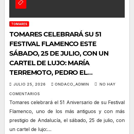
TOMARES
TOMARES CELEBRARÁ SU 51
FESTIVAL FLAMENCO ESTE
SÁBADO, 25 DE JULIO, CON UN
CARTEL DE LUJO: MARÍA
TERREMOTO, PEDRO EL
GRANAÍNO, JOSÉ VALENCIA,
JULIO 25, 2026
ONDACO_ADMIN
NO HAY
ANGELITA MONTOYA, FERNANDO
COMENTARIOS
CORTÉS “EL LELE” Y ÁGUEDA
Tomares celebrará el 51 Aniversario de su Festival
SAAVEDRA
Flamenco, uno de los más antiguos y con más
prestigio de Andalucía, el sábado, 25 de julio, con
un cartel de lujo:…