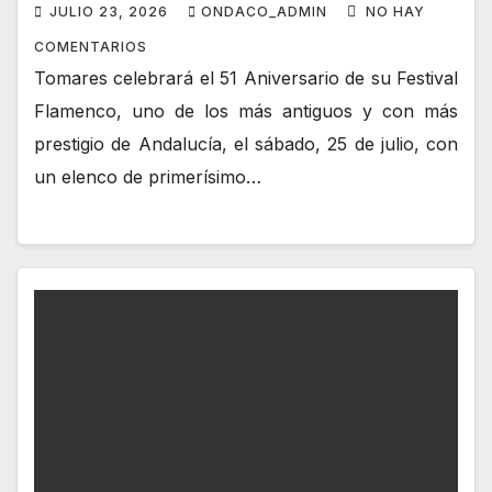
TERREMOTO, ANGELITA
JULIO 23, 2026
ONDACO_ADMIN
NO HAY
MONTOYA, FERNANDO CORTÉS “EL
COMENTARIOS
LELE” Y ÁGUEDA SAAVEDRA
Tomares celebrará el 51 Aniversario de su Festival
Flamenco, uno de los más antiguos y con más
prestigio de Andalucía, el sábado, 25 de julio, con
un elenco de primerísimo…