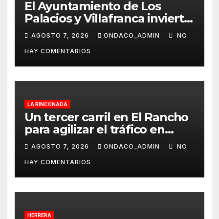
El Ayuntamiento de Los
Palacios y Villafranca invierte
más de 560.000 euros en la
AGOSTO 7, 2026
ONDACO_ADMIN
NO
mejora Pista de Atletismo
HAY COMENTARIOS
Rafael Curado Tejero con
nueva iluminación y la
colocación de césped
artificial en la zona central
LA RINCONADA
Un tercer carril en El Rancho
para agilizar el tráfico en
dirección a Alcalá del Río
AGOSTO 7, 2026
ONDACO_ADMIN
NO
desde La Rinconada
HAY COMENTARIOS
HERRERA