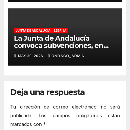
JUNTA DE ANDALUCIA
LEBRIJA
La Junta de Andalucía
convoca subvenciones, en
régimen de concurrencia
MAY 30, 2026
ONDACO_ADMIN
competitiva, para personas
mayores y personas con
discapacidad
Deja una respuesta
Tu dirección de correo electrónico no será
publicada.
Los campos obligatorios están
marcados con
*