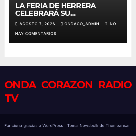
LA FERIA DE HERRERA
CELEBRARÁ SU
TRADICIONAL PASEO DE
AGOSTO 7, 2026
ONDACO_ADMIN
NO
CABALLISTAS, AMAZONAS Y
HAY COMENTARIOS
COCHES DE CABALLOS
ONDA CORAZON RADIO
TV
Funciona gracias a WordPress
|
Tema:
Newsbulk
de
Themeansar