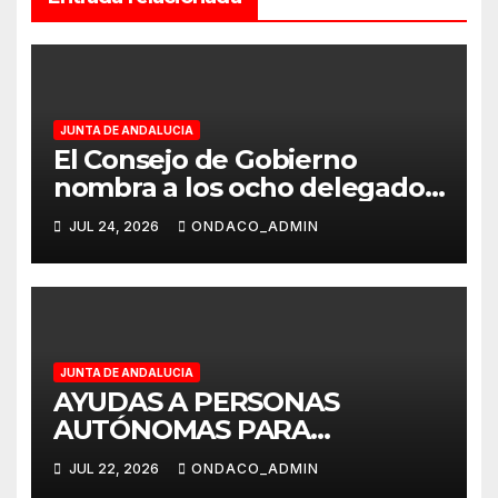
JUNTA DE ANDALUCIA
El Consejo de Gobierno
nombra a los ocho delegados
provinciales de la Junta de
JUL 24, 2026
ONDACO_ADMIN
Andalucía
JUNTA DE ANDALUCIA
AYUDAS A PERSONAS
AUTÓNOMAS PARA
FAVORECER LA
JUL 22, 2026
ONDACO_ADMIN
CONCILIACIÓN