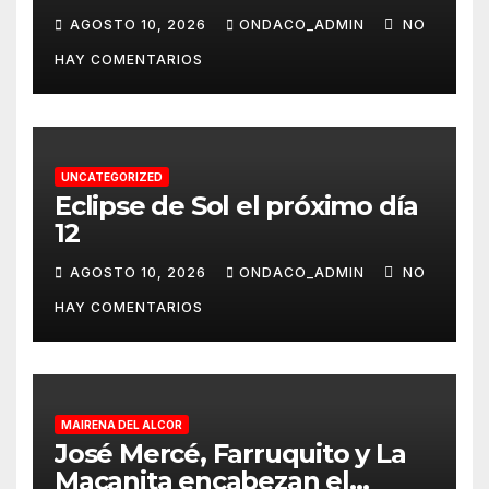
ALMONTE EL 20 DE AGOSTO
AGOSTO 10, 2026
ONDACO_ADMIN
NO
PARA QUE PUEDAS VIVIR ‘LA
HAY COMENTARIOS
VENIDA DE LA VIRGEN DEL
ROCÍO A ALMONTE’
UNCATEGORIZED
Eclipse de Sol el próximo día
12
AGOSTO 10, 2026
ONDACO_ADMIN
NO
HAY COMENTARIOS
MAIRENA DEL ALCOR
José Mercé, Farruquito y La
Macanita encabezan el