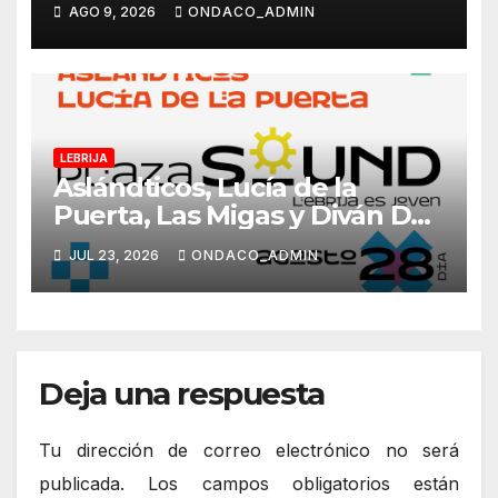
certificación oficial,
AGO 9, 2026
ONDACO_ADMIN
disponibles desde
septiembre a través del
programa Aula Mentor en
Lebrija
LEBRIJA
Aslándticos, Lucía de la
Puerta, Las Migas y Diván Du
Don, platos fuertes del Plaza
JUL 23, 2026
ONDACO_ADMIN
Sound 2026
Deja una respuesta
Tu dirección de correo electrónico no será
publicada.
Los campos obligatorios están