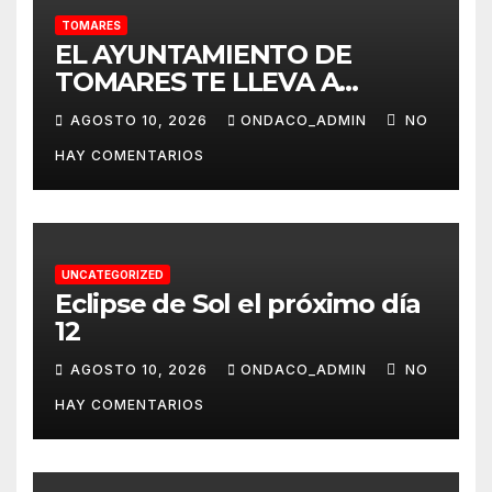
TOMARES
EL AYUNTAMIENTO DE
TOMARES TE LLEVA A
ALMONTE EL 20 DE AGOSTO
AGOSTO 10, 2026
ONDACO_ADMIN
NO
PARA QUE PUEDAS VIVIR ‘LA
HAY COMENTARIOS
VENIDA DE LA VIRGEN DEL
ROCÍO A ALMONTE’
UNCATEGORIZED
Eclipse de Sol el próximo día
12
AGOSTO 10, 2026
ONDACO_ADMIN
NO
HAY COMENTARIOS