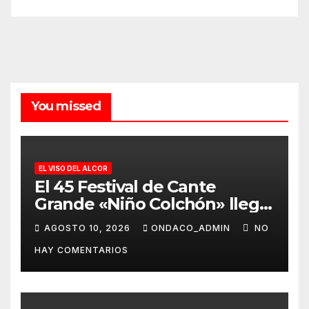
You missed
EL VISO DEL ALCOR
El 45 Festival de Cante
Grande «Niño Colchón» llega
el sábado 3 de octubre, a las
AGOSTO 10, 2026
ONDACO_ADMIN
NO
21.30 h, al Viso del Alcor
HAY COMENTARIOS