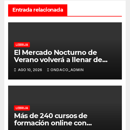
Entrada relacionada
LEBRIJA
El Mercado Nocturno de
Verano volverá a llenar de
actividad comercial la calle
AGO 10, 2026
ONDACO_ADMIN
Arcos el próximo 28 de
agosto
LEBRIJA
Más de 240 cursos de
formación online con