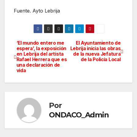
Fuente. Ayto Lebrija
‘El mundo entero me
El Ayuntamiento de
Navegación
espera’, la exposición
Lebrija inicia las obras
en Lebrija del artista
de la nueva Jefatura
de
Rafael Herrera que es
de la Policía Local
una declaración de
entradas
vida
Por
ONDACO_Admin