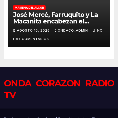
MAIRENA DEL ALCOR
José Mercé, Farruquito y La
Macanita encabezan el
histórico cartel del LXV
AGOSTO 10, 2026
ONDACO_ADMIN
NO
Festival de Cante Jondo
HAY COMENTARIOS
Antonio Mairena
ONDA CORAZON RADIO
TV