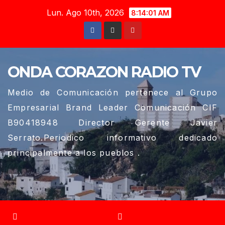
Saltar
Lun. Ago 10th, 2026
8:14:02 AM
al
contenido
ONDA CORAZON RADIO TV
Medio de Comunicación pertenece al Grupo
Empresarial Brand Leader Comunicación CIF
B90418948 Director Gerente Javier
Serrato.Periodico informativo dedicado
principalmente a los pueblos .