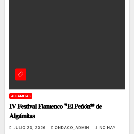
ALGÁMITAS
𝐈𝐕 𝐅𝐞𝐬𝐭𝐢𝐯𝐚𝐥 𝐅𝐥𝐚𝐦𝐞𝐧𝐜𝐨 ❞𝐄𝐥 𝐏𝐞𝐧̃𝐨́𝐧❞ 𝐝𝐞
𝐀𝐥𝐠𝐚́𝐦𝐢𝐭𝐚𝐬
JULIO 23, 2026
ONDACO_ADMIN
NO HAY