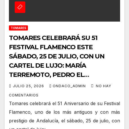
TOMARES
TOMARES CELEBRARÁ SU 51
FESTIVAL FLAMENCO ESTE
SÁBADO, 25 DE JULIO, CON UN
CARTEL DE LUJO: MARÍA
TERREMOTO, PEDRO EL
GRANAÍNO, JOSÉ VALENCIA,
JULIO 25, 2026
ONDACO_ADMIN
NO HAY
ANGELITA MONTOYA, FERNANDO
COMENTARIOS
CORTÉS “EL LELE” Y ÁGUEDA
Tomares celebrará el 51 Aniversario de su Festival
SAAVEDRA
Flamenco, uno de los más antiguos y con más
prestigio de Andalucía, el sábado, 25 de julio, con