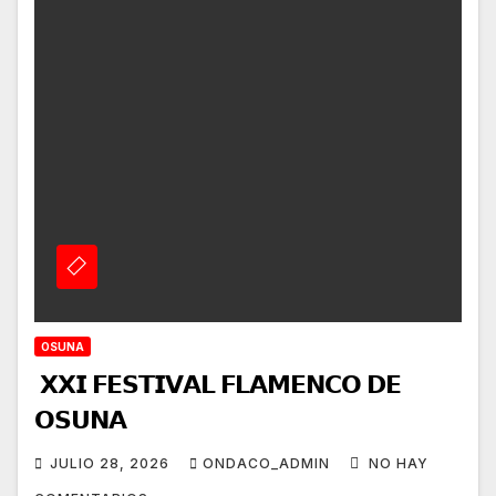
OSUNA
𝗫𝗫𝗜 𝗙𝗘𝗦𝗧𝗜𝗩𝗔𝗟 𝗙𝗟𝗔𝗠𝗘𝗡𝗖𝗢 𝗗𝗘
𝗢𝗦𝗨𝗡𝗔
JULIO 28, 2026
ONDACO_ADMIN
NO HAY