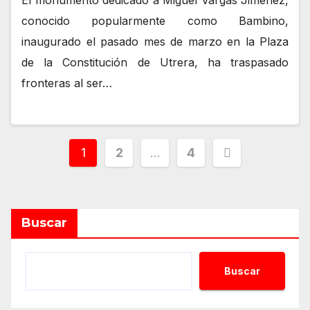
conocido popularmente como Bambino,
inaugurado el pasado mes de marzo en la Plaza
de la Constitución de Utrera, ha traspasado
fronteras al ser…
Paginación
1
2
…
4
de
entradas
Buscar
Buscar