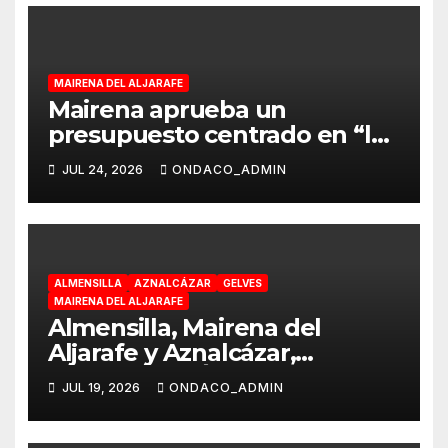
MAIRENA DEL ALJARAFE
Mairena aprueba un
presupuesto centrado en “la
modernización de los
JUL 24, 2026
ONDACO_ADMIN
servicios esenciales, la
economía y las familias”
ALMENSILLA
AZNALCÁZAR
GELVES
MAIRENA DEL ALJARAFE
Almensilla, Mairena del
Aljarafe y Aznalcázar,
declaradas «Área en Alerta»
JUL 19, 2026
ONDACO_ADMIN
por Virus del Nilo Occidental