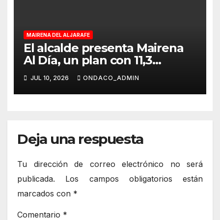
MAIRENA DEL ALJARAFE
El alcalde presenta Mairena
Al Día, un plan con 11,3
millones para modernizar los
JUL 10, 2026
ONDACO_ADMIN
servicios esenciales del
municipio
Deja una respuesta
Tu dirección de correo electrónico no será
publicada.
Los campos obligatorios están
marcados con
*
Comentario
*