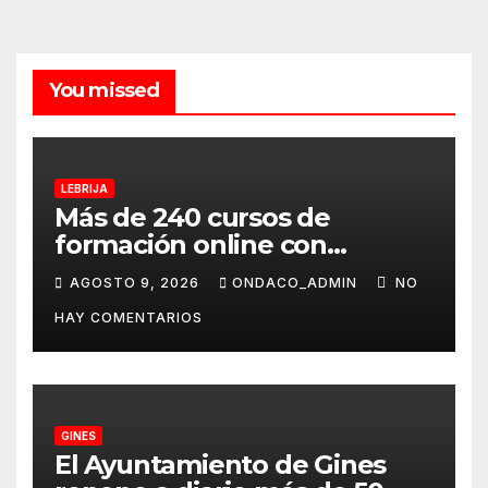
You missed
LEBRIJA
Más de 240 cursos de
formación online con
certificación oficial,
AGOSTO 9, 2026
ONDACO_ADMIN
NO
disponibles desde
HAY COMENTARIOS
septiembre a través del
programa Aula Mentor en
Lebrija
GINES
El Ayuntamiento de Gines