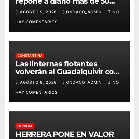
repone a diario más de 50
dispensadores de bolsas para
AGOSTO 9, 2026
ONDACO_ADMIN
NO
la recogida de desechos de
HAY COMENTARIOS
mascotas
CONSTANTINA
Las linternas flotantes
volverán al Guadalquivir con
la Ceremonia Tōrō Nagashi
AGOSTO 9, 2026
ONDACO_ADMIN
NO
de Coria del Río
HAY COMENTARIOS
HERRERA
HERRERA PONE EN VALOR