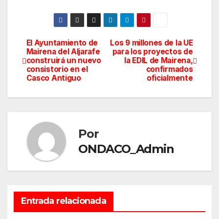
El Ayuntamiento de
Los 9 millones de la UE
Navegación
Mairena del Aljarafe
para los proyectos de
construirá un nuevo
la EDIL de Mairena,
de
consistorio en el
confirmados
Casco Antiguo
oficialmente
entradas
Por
ONDACO_Admin
Entrada relacionada