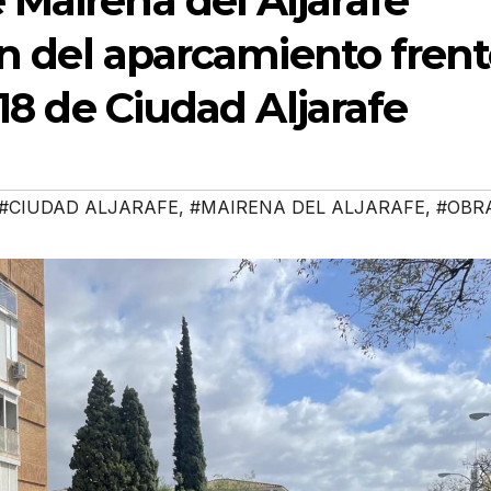
Mairena del Aljarafe
ión del aparcamiento fren
 18 de Ciudad Aljarafe
#CIUDAD ALJARAFE
,
#MAIRENA DEL ALJARAFE
,
#OBR