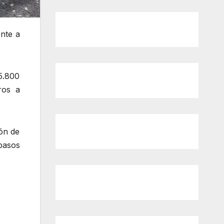
ente a
5.800
ros a
ión de
 pasos