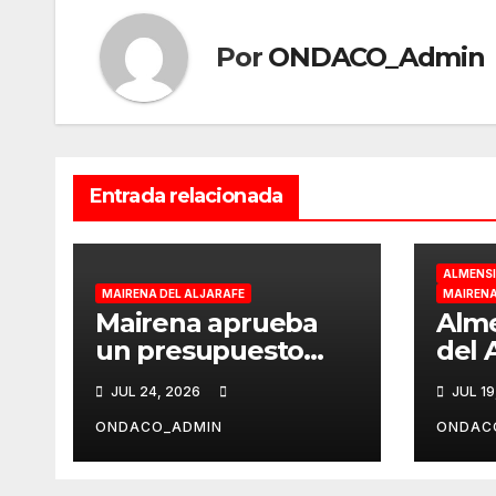
Por
ONDACO_Admin
Entrada relacionada
ALMENSI
MAIRENA DEL ALJARAFE
MAIRENA
Mairena aprueba
Almensi
un presupuesto
del 
centrado en “la
Azna
JUL 24, 2026
JUL 19
modernización de
decl
los servicios
en A
ONDACO_ADMIN
ONDAC
esenciales, la
del 
economía y las