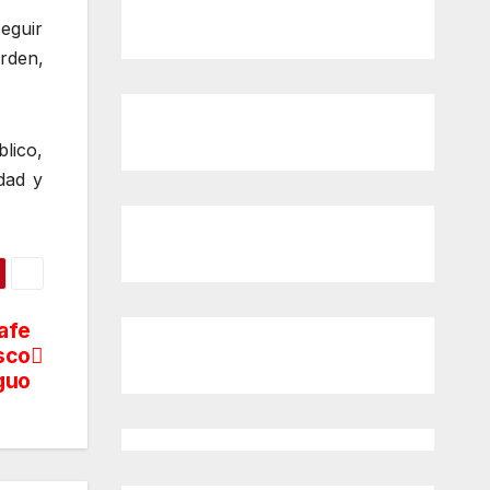
eguir
rden,
blico,
idad y
afe
sco
guo