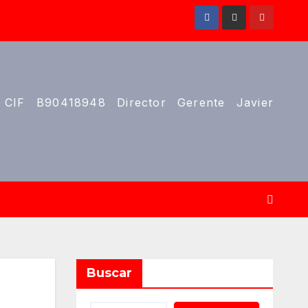
 CIF B90418948 Director Gerente Javier
Buscar