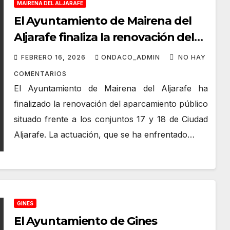
MAIRENA DEL ALJARAFE
El Ayuntamiento de Mairena del
Aljarafe finaliza la renovación del
aparcamiento frente a los
FEBRERO 16, 2026
ONDACO_ADMIN
NO HAY
conjuntos 17 y 18 de Ciudad
COMENTARIOS
Aljarafe
El Ayuntamiento de Mairena del Aljarafe ha
finalizado la renovación del aparcamiento público
situado frente a los conjuntos 17 y 18 de Ciudad
Aljarafe. La actuación, que se ha enfrentado…
GINES
El Ayuntamiento de Gines