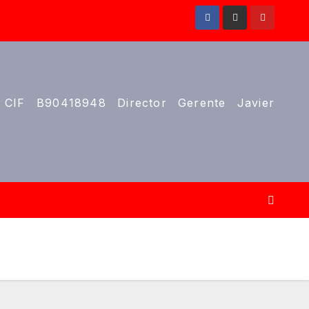
 CIF B90418948 Director Gerente Javier