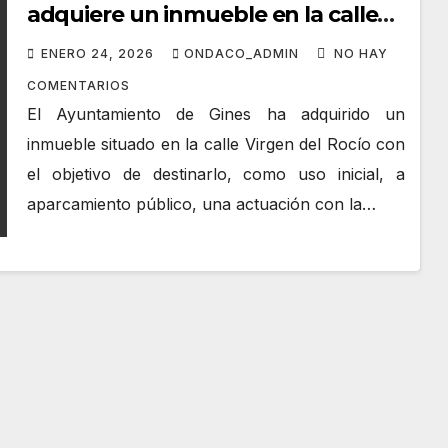
adquiere un inmueble en la calle
Virgen del Rocío para destinarlo a
ENERO 24, 2026
ONDACO_ADMIN
NO HAY
aparcamiento público
COMENTARIOS
El Ayuntamiento de Gines ha adquirido un
inmueble situado en la calle Virgen del Rocío con
el objetivo de destinarlo, como uso inicial, a
aparcamiento público, una actuación con la…