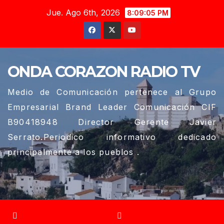
Saltar
Jue. Ago 6th, 2026
8:09:06 PM
al
contenido
ONDA CORAZON RADIO TV
Medio de Comunicación pertenece al Grupo
Empresarial Brand Leader Comunicación CIF
B90418948 Director Gerente Javier
Serrato.Periodico informativo dedicado
principalmente a los pueblos .