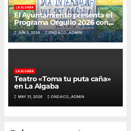
LA ALGABA
El Ayuntamiento presenta el
Programa Orgullo 2026 con
una amplia agenda de
JUN 3, 2026
ONDACO_ADMIN
actividades para promover la
diversidad y la inclusión
LA ALGABA
Teatro «Toma tu puta caña»
en La Algaba
MAY 31, 2026
ONDACO_ADMIN