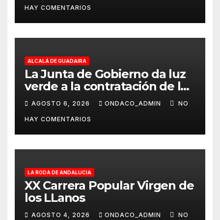
HAY COMENTARIOS
ALCALÁ DE GUADAIRA
La Junta de Gobierno da luz
verde a la contratación de las
obras de ampliación del
AGOSTO 6, 2026
ONDACO_ADMIN
NO
Museo de Alcalá
HAY COMENTARIOS
LA RODA DE ANDALUCIA
XX Carrera Popular Virgen de
los LLanos
AGOSTO 4, 2026
ONDACO_ADMIN
NO