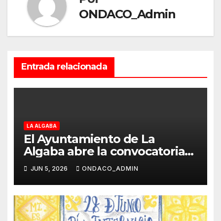
ONDACO_Admin
Entrada relacionada
LA ALGABA
El Ayuntamiento de La
Algaba abre la convocatoria
del IX Certamen de Teatro
JUN 5, 2026
ONDACO_ADMIN
Aficionado “Teatro Algabeño”
2026