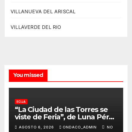
VILLANUEVA DEL ARISCAL
VILLAVERDE DEL RIO
You missed
ECIJA
“La Ciudad de las Torres se
viste de Feria”, de Luna Pérez
Flores, cartel anunciador de
AGOSTO 6, 2026
ONDACO_ADMIN
NO
la Real Feria de Écija 2026