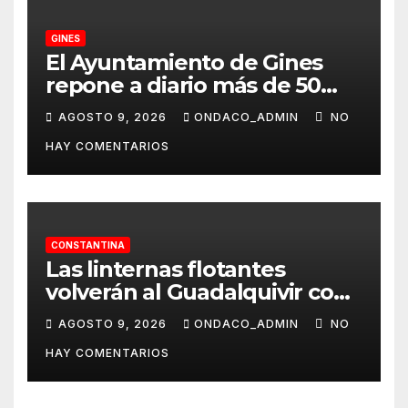
GINES
El Ayuntamiento de Gines
repone a diario más de 50
dispensadores de bolsas para
AGOSTO 9, 2026
ONDACO_ADMIN
NO
la recogida de desechos de
HAY COMENTARIOS
mascotas
CONSTANTINA
Las linternas flotantes
volverán al Guadalquivir con
la Ceremonia Tōrō Nagashi
AGOSTO 9, 2026
ONDACO_ADMIN
NO
de Coria del Río
HAY COMENTARIOS