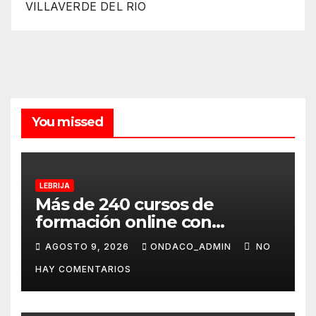
VILLAVERDE DEL RIO
You missed
LEBRIJA
Más de 240 cursos de
formación online con
certificación oficial,
AGOSTO 9, 2026
ONDACO_ADMIN
NO
disponibles desde
HAY COMENTARIOS
septiembre a través del
programa Aula Mentor en
Lebrija