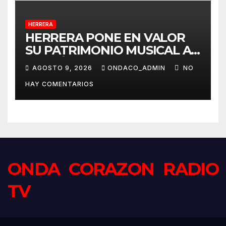
HERRERA
HERRERA PONE EN VALOR
SU PATRIMONIO MUSICAL A
TRAVÉS DEL PROYECTO
AGOSTO 9, 2026
ONDACO_ADMIN
NO
«MUSICALIZA HERRERA»
HAY COMENTARIOS
ONDA CORAZON RADIO
TV