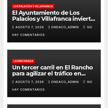
LOS PALACIOS Y VILLAFRANCA
El Ayuntamiento de Los
Palacios y Villafranca invierte
más de 560.000 euros en la
AGOSTO 7, 2026
ONDACO_ADMIN
NO
mejora Pista de Atletismo
HAY COMENTARIOS
Rafael Curado Tejero con
nueva iluminación y la
colocación de césped
artificial en la zona central
LA RINCONADA
Un tercer carril en El Rancho
para agilizar el tráfico en
dirección a Alcalá del Río
AGOSTO 7, 2026
ONDACO_ADMIN
NO
desde La Rinconada
HAY COMENTARIOS