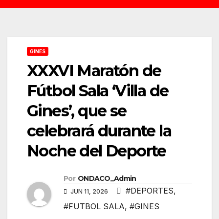
GINES
XXXVI Maratón de
Fútbol Sala ‘Villa de
Gines’, que se
celebrará durante la
Noche del Deporte
Por
ONDACO_Admin
#DEPORTES
,
JUN 11, 2026
#FUTBOL SALA
,
#GINES