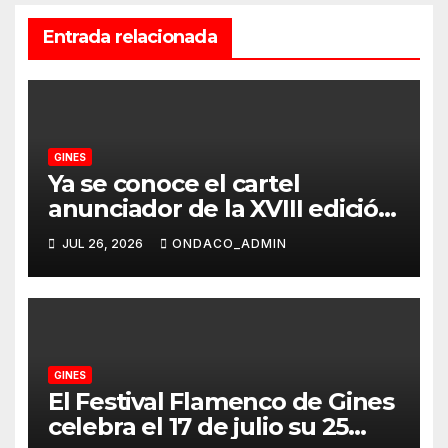
Entrada relacionada
GINES
Ya se conoce el cartel
anunciador de la XVIII edición
de Una Pará en Gines – 2026,
JUL 26, 2026
ONDACO_ADMIN
obra de la reconocida artista
Nuria Barrera
GINES
El Festival Flamenco de Gines
celebra el 17 de julio su 25