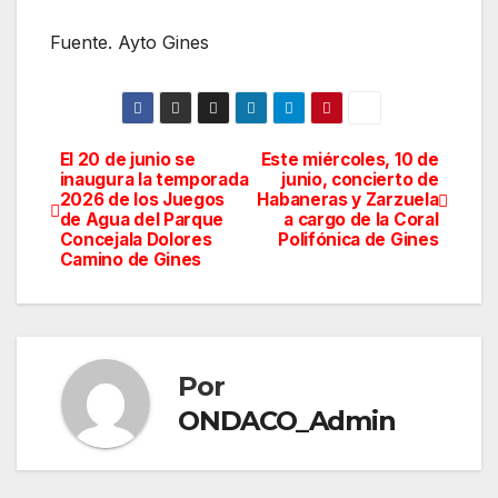
Fuente. Ayto Gines
El 20 de junio se
Este miércoles, 10 de
Navegación
inaugura la temporada
junio, concierto de
2026 de los Juegos
Habaneras y Zarzuela
de
de Agua del Parque
a cargo de la Coral
Concejala Dolores
Polifónica de Gines
entradas
Camino de Gines
Por
ONDACO_Admin