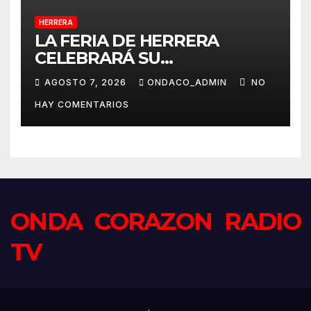
HERRERA
LA FERIA DE HERRERA
CELEBRARÁ SU
TRADICIONAL PASEO DE
AGOSTO 7, 2026
ONDACO_ADMIN
NO
CABALLISTAS, AMAZONAS Y
HAY COMENTARIOS
COCHES DE CABALLOS
ONDA CORAZON RADIO
TV