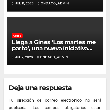
edición regresando a sus
JUL 11, 2026
ONDACO_ADMIN
orígenes en el patio del
Molino
GINES
Llega a Gines ‘Los martes me
parto’, una nueva iniciativa
que llevará los mejores
JUL 7, 2026
ONDACO_ADMIN
monólogos a distintos
espacios de la localidad
Deja una respuesta
Tu dirección de correo electrónico no será
publicada.
Los campos obligatorios están