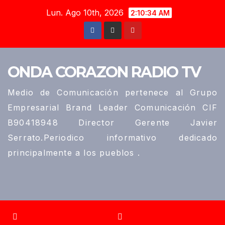
Saltar
Lun. Ago 10th, 2026
2:10:35 AM
al
contenido
ONDA CORAZON RADIO TV
Medio de Comunicación pertenece al Grupo
Empresarial Brand Leader Comunicación CIF
B90418948 Director Gerente Javier
Serrato.Periodico informativo dedicado
principalmente a los pueblos .