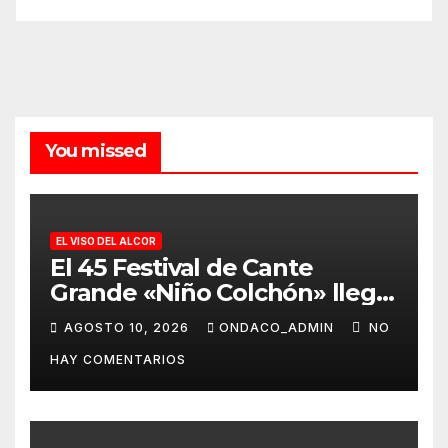
You missed
EL VISO DEL ALCOR
El 45 Festival de Cante
Grande «Niño Colchón» llega
el sábado 3 de octubre, a las
AGOSTO 10, 2026
ONDACO_ADMIN
NO
21.30 h, al Viso del Alcor
HAY COMENTARIOS