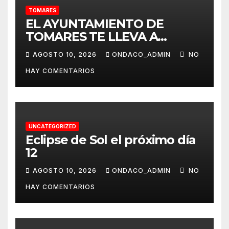
TOMARES
EL AYUNTAMIENTO DE
TOMARES TE LLEVA A
ALMONTE EL 20 DE AGOSTO
AGOSTO 10, 2026
ONDACO_ADMIN
NO
PARA QUE PUEDAS VIVIR ‘LA
HAY COMENTARIOS
VENIDA DE LA VIRGEN DEL
ROCÍO A ALMONTE’
UNCATEGORIZED
Eclipse de Sol el próximo día
12
AGOSTO 10, 2026
ONDACO_ADMIN
NO
HAY COMENTARIOS