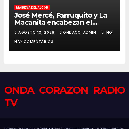
MAIRENA DEL ALCOR
José Mercé, Farruquito y La
Macanita encabezan el
histórico cartel del LXV
AGOSTO 10, 2026
ONDACO_ADMIN
NO
Festival de Cante Jondo
HAY COMENTARIOS
Antonio Mairena
ONDA CORAZON RADIO
TV
Funciona gracias a WordPress
|
Tema:
Newsbulk
de
Themeansar