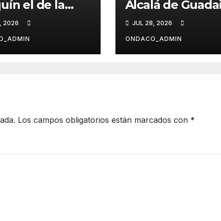
uín el de la
Alcalá de Guadai
a 2026
presenta
, 2026
JUL 28, 2026
`Cenicienta La
Leyenda´
O_ADMIN
ONDACO_ADMIN
cada.
Los campos obligatorios están marcados con
*