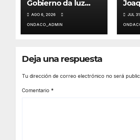
Gobierno da luz
Joaq
verde a la
Paul
AGO 6, 2026
JUL 31
contratación de las
obras de ampliación
ONDACO_ADMIN
ONDAC
del Museo de Alcalá
Deja una respuesta
Tu dirección de correo electrónico no será publi
Comentario
*