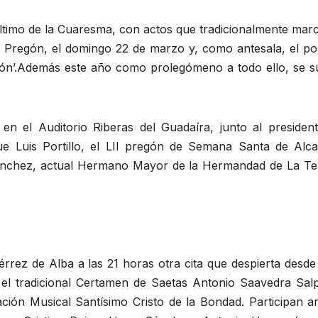
último de la Cuaresma, con actos que tradicionalmente mar
 Pregón, el domingo 22 de marzo y, como antesala, el po
cón’.Además este año como prolegómeno a todo ello, se 
en el Auditorio Riberas del Guadaíra, junto al president
e Luis Portillo, el LII pregón de Semana Santa de Alca
ánchez, actual Hermano Mayor de la Hermandad de La Te
tiérrez de Alba a las 21 horas otra cita que despierta desd
el tradicional Certamen de Saetas Antonio Saavedra Salp
ión Musical Santísimo Cristo de la Bondad. Participan art