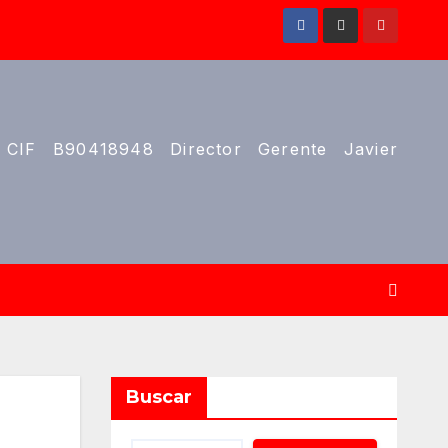
 CIF B90418948 Director Gerente Javier
Buscar