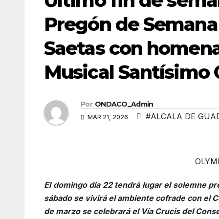
​Último fin de sem
Pregón de Semana 
Saetas con homena
Musical Santísimo 
Por
ONDACO_Admin
#ALCALA DE GUA
MAR 21, 2026
OLYM
El domingo día 22 tendrá lugar el solemne pr
sábado se vivirá el ambiente cofrade con el 
de marzo se celebrará el Vía Crucis del Con