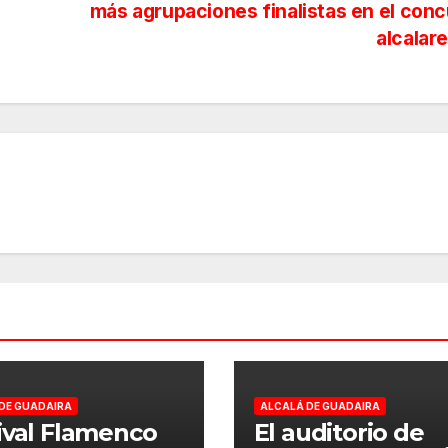
más agrupaciones finalistas en el con
alcalar
DE GUADAIRA
ALCALÁ DE GUADAIRA
ival Flamenco
El auditorio de