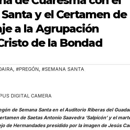
ana de Cuaresma con el
Santa y el Certamen de
je a la Agrupación
Cristo de la Bondad
DAIRA
,
#PREGÓN
,
#SEMANA SANTA
PUS DIGITAL CAMERA
egón de Semana Santa en el Auditorio Riberas del Guadaír
Certamen de Saetas Antonio Saavedra ‘Salpicón’ y el mart
sejo de Hermandades presidido por la imagen de Jesús Ca