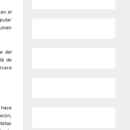
can el
pular
suman
e del
lá de
rcera
e hace
icón,
istas