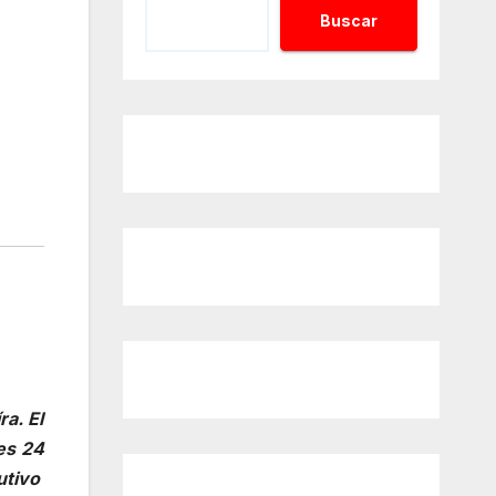
Buscar
a. El
es 24
utivo