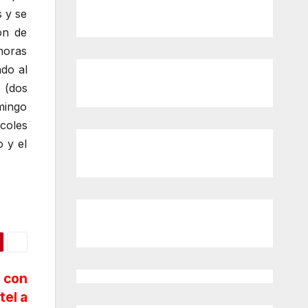
s y se
ón de
horas
ndo al
 (dos
mingo
coles
 y el
o con
tel a