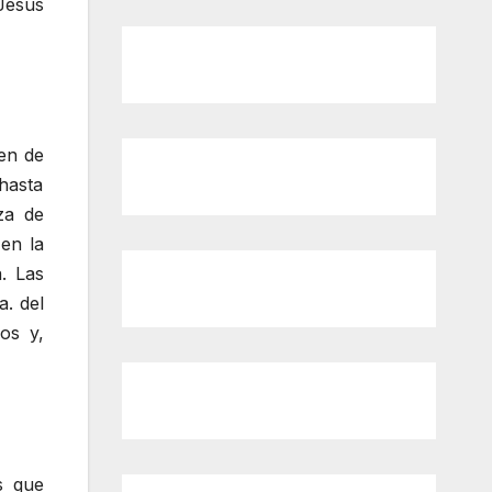
Jesús
en de
 hasta
za de
 en la
. Las
a. del
os y,
s que