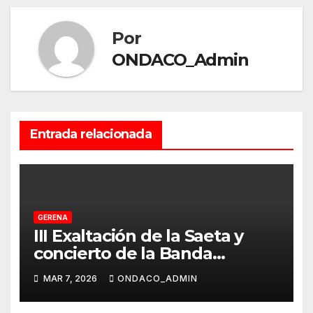
Por
ONDACO_Admin
Entrada relacionada
GERENA
III Exaltación de la Saeta y
concierto de la Banda
Municipal en la Capilla de la
MAR 7, 2026
ONDACO_ADMIN
Soledad de Gerena