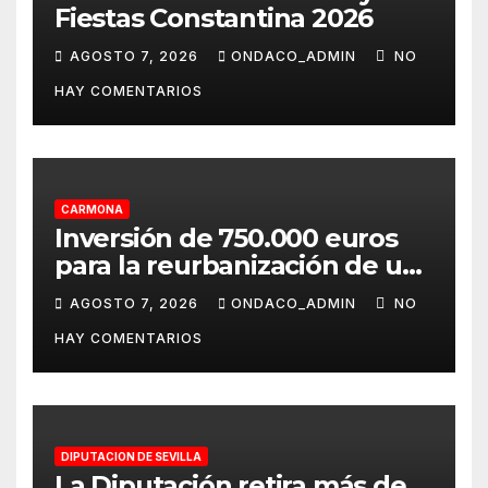
Fiestas Constantina 2026
AGOSTO 7, 2026
ONDACO_ADMIN
NO
HAY COMENTARIOS
CARMONA
Inversión de 750.000 euros
para la reurbanización de un
tramo de la calle Extramuros
AGOSTO 7, 2026
ONDACO_ADMIN
NO
de San Felipe de Carmona
HAY COMENTARIOS
DIPUTACION DE SEVILLA
La Diputación retira más de