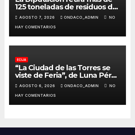
125 toneladas de residuos de
los itinerarios al Rocío al
AGOSTO 7, 2026
ONDACO_ADMIN
NO
cierre del dispositivo de
HAY COMENTARIOS
limpieza del Plan Romero
ECIJA
“La Ciudad de las Torres se
viste de Feria”, de Luna Pérez
Flores, cartel anunciador de
AGOSTO 6, 2026
ONDACO_ADMIN
NO
la Real Feria de Écija 2026
HAY COMENTARIOS