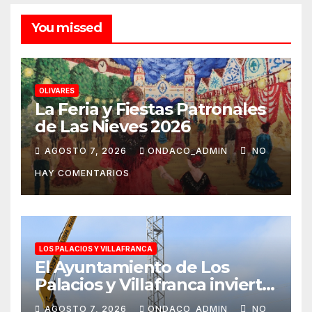
You missed
OLIVARES
La Feria y Fiestas Patronales
de Las Nieves 2026
AGOSTO 7, 2026
ONDACO_ADMIN
NO
HAY COMENTARIOS
LOS PALACIOS Y VILLAFRANCA
El Ayuntamiento de Los
Palacios y Villafranca invierte
más de 560.000 euros en la
AGOSTO 7, 2026
ONDACO_ADMIN
NO