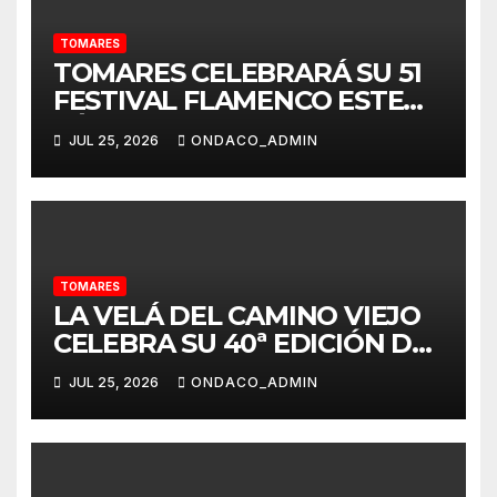
TOMARES
TOMARES CELEBRARÁ SU 51
FESTIVAL FLAMENCO ESTE
SÁBADO, 25 DE JULIO, CON
JUL 25, 2026
ONDACO_ADMIN
UN CARTEL DE LUJO: MARÍA
TERREMOTO, PEDRO EL
GRANAÍNO, JOSÉ VALENCIA,
ANGELITA MONTOYA,
FERNANDO CORTÉS “EL
LELE” Y ÁGUEDA SAAVEDRA
TOMARES
LA VELÁ DEL CAMINO VIEJO
CELEBRA SU 40ª EDICIÓN DEL
31 DE JULIO AL 2 DE AGOSTO
JUL 25, 2026
ONDACO_ADMIN
EN TOMARES