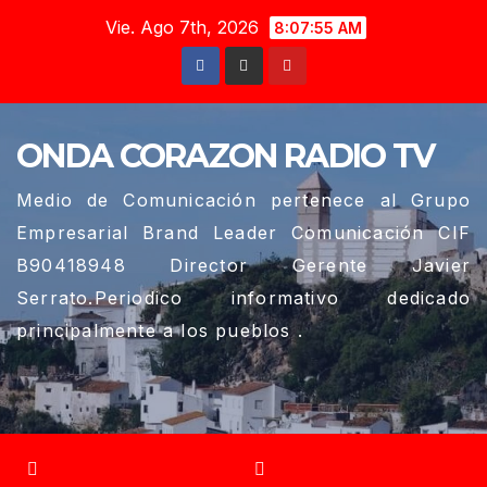
Saltar
Vie. Ago 7th, 2026
8:07:56 AM
al
contenido
ONDA CORAZON RADIO TV
Medio de Comunicación pertenece al Grupo
Empresarial Brand Leader Comunicación CIF
B90418948 Director Gerente Javier
Serrato.Periodico informativo dedicado
principalmente a los pueblos .