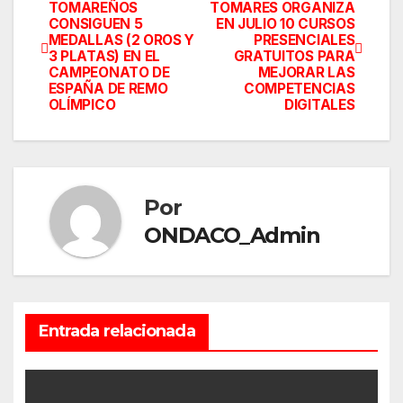
Navegación
TOMAREÑOS
TOMARES ORGANIZA
CONSIGUEN 5
EN JULIO 10 CURSOS
de
MEDALLAS (2 OROS Y
PRESENCIALES
3 PLATAS) EN EL
GRATUITOS PARA
entradas
CAMPEONATO DE
MEJORAR LAS
ESPAÑA DE REMO
COMPETENCIAS
OLÍMPICO
DIGITALES
Por
ONDACO_Admin
Entrada relacionada