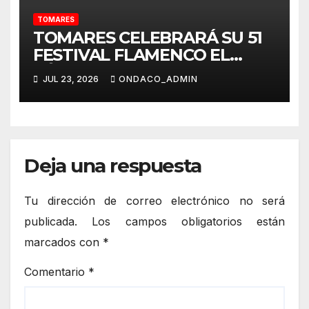
TOMARES
TOMARES CELEBRARÁ SU 51
FESTIVAL FLAMENCO EL
SÁBADO, 25 DE JULIO, CON
JUL 23, 2026
ONDACO_ADMIN
UN CARTEL DE
“GIRALDILLOS”: JOSÉ
VALENCIA, PEDRO EL
GRANAÍNO, MARÍA
TERREMOTO, ANGELITA
Deja una respuesta
MONTOYA, FERNANDO
CORTÉS “EL LELE” Y ÁGUEDA
Tu dirección de correo electrónico no será
SAAVEDRA
publicada.
Los campos obligatorios están
marcados con
*
Comentario
*