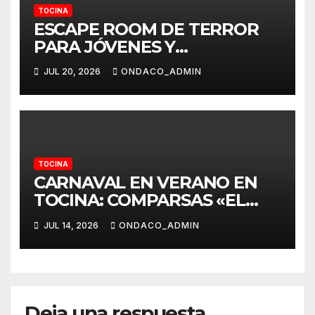
TOCINA
ESCAPE ROOM DE TERROR
PARA JÓVENES Y
ADOLESCENTES EN TOCINA
JUL 20, 2026
ONDACO_ADMIN
TOCINA
CARNAVAL EN VERANO EN
TOCINA: COMPARSAS «EL
PATRIOTA» Y «DR»
JUL 14, 2026
ONDACO_ADMIN
Deja una respuesta