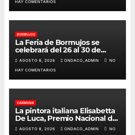
HAY COMENTARIOS
ALAMBIQUE DE PLATA»
BORMUJOS
La Feria de Bormujos se
celebrará del 26 al 30 de
agosto
AGOSTO 8, 2026
ONDACO_ADMIN
NO
HAY COMENTARIOS
CARMONA
La pintora italiana Elisabetta
De Luca, Premio Nacional de
Pintura «José Arpa»
AGOSTO 8, 2026
ONDACO_ADMIN
NO