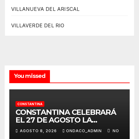
VILLANUEVA DEL ARISCAL
VILLAVERDE DEL RIO
You missed
CONSTANTINA
CONSTANTINA CELEBRARÁ
EL 27 DE AGOSTO LA
TERCERA EDICIÓN DE SU
AGOSTO 8, 2026
ONDACO_ADMIN
NO
CERTAMEN TAURINO