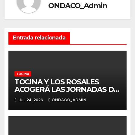
ONDACO_Admin
Entrada relacionada
TOCINA
TOCINA Y LOS ROSALES
ACOGERÁ LAS JORNADAS DE
HISTORIA DE LA PROVINCIA
JUL 24, 2026
ONDACO_ADMIN
POR EL CENTENARIO DE LA
AZUCARERA