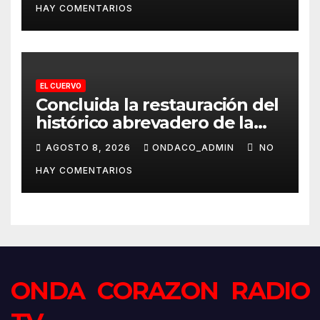
HAY COMENTARIOS
EL CUERVO
Concluida la restauración del
histórico abrevadero de la
Laguna de Los Tollos de El
AGOSTO 8, 2026
ONDACO_ADMIN
NO
Cuervo
HAY COMENTARIOS
ONDA CORAZON RADIO