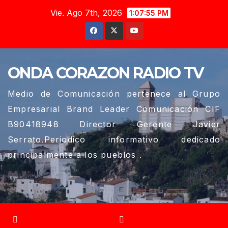
Saltar
Vie. Ago 7th, 2026
1:07:56 PM
al
contenido
ONDA CORAZON RADIO TV
Medio de Comunicación pertenece al Grupo
Empresarial Brand Leader Comunicación CIF
B90418948 Director Gerente Javier
Serrato.Periodico informativo dedicado
principalmente a los pueblos .