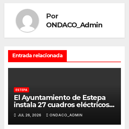
Por
ONDACO_Admin
Entrada relacionada
ESTEPA
El Ayuntamiento de Estepa
instala 27 cuadros eléctricos
del alumbrado público
JUL 26, 2026
ONDACO_ADMIN
financiados por la Diputación
de Sevilla