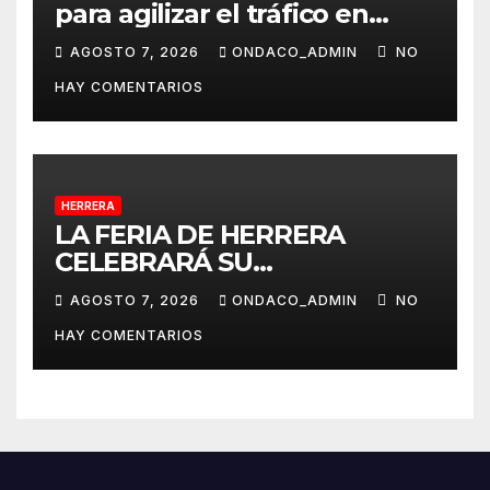
para agilizar el tráfico en
dirección a Alcalá del Río
AGOSTO 7, 2026
ONDACO_ADMIN
NO
desde La Rinconada
HAY COMENTARIOS
HERRERA
LA FERIA DE HERRERA
CELEBRARÁ SU
TRADICIONAL PASEO DE
AGOSTO 7, 2026
ONDACO_ADMIN
NO
CABALLISTAS, AMAZONAS Y
HAY COMENTARIOS
COCHES DE CABALLOS