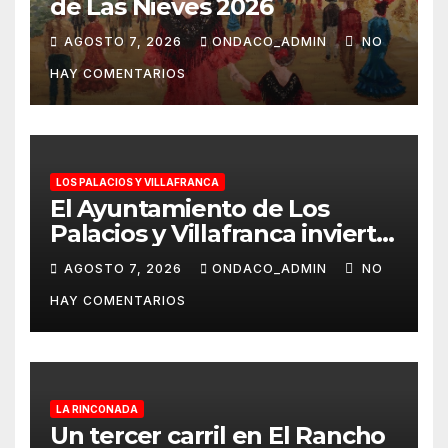
de Las Nieves 2026
AGOSTO 7, 2026
ONDACO_ADMIN
NO
HAY COMENTARIOS
LOS PALACIOS Y VILLAFRANCA
El Ayuntamiento de Los
Palacios y Villafranca invierte
más de 560.000 euros en la
AGOSTO 7, 2026
ONDACO_ADMIN
NO
mejora Pista de Atletismo
HAY COMENTARIOS
Rafael Curado Tejero con
nueva iluminación y la
colocación de césped
artificial en la zona central
LA RINCONADA
Un tercer carril en El Rancho