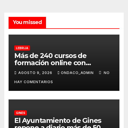
You missed
LEBRIJA
Más de 240 cursos de
formación online con
certificación oficial,
AGOSTO 9, 2026
ONDACO_ADMIN
NO
disponibles desde
HAY COMENTARIOS
septiembre a través del
programa Aula Mentor en
Lebrija
GINES
El Ayuntamiento de Gines
repone a diario más de 50