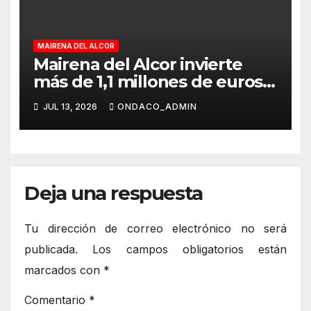
MAIRENA DEL ALCOR
Mairena del Alcor invierte
más de 1,1 millones de euros
en educación y refuerza la
JUL 13, 2026
ONDACO_ADMIN
seguridad y el confort
térmico de los colegios
Deja una respuesta
Tu dirección de correo electrónico no será
publicada.
Los campos obligatorios están
marcados con
*
Comentario
*