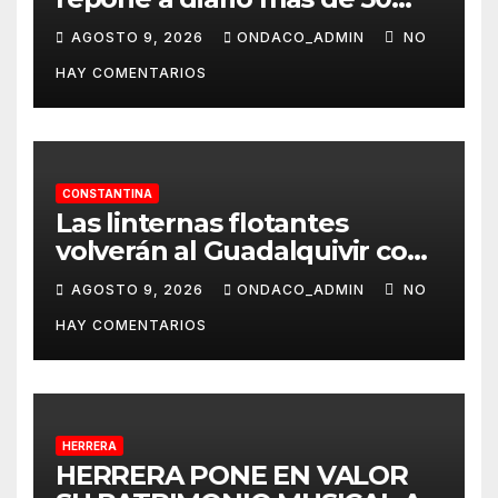
dispensadores de bolsas para
AGOSTO 9, 2026
ONDACO_ADMIN
NO
la recogida de desechos de
HAY COMENTARIOS
mascotas
CONSTANTINA
Las linternas flotantes
volverán al Guadalquivir con
la Ceremonia Tōrō Nagashi
AGOSTO 9, 2026
ONDACO_ADMIN
NO
de Coria del Río
HAY COMENTARIOS
HERRERA
HERRERA PONE EN VALOR