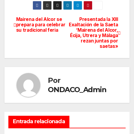
Mairena del Alcor se
Presentada la XIII
Navegación
prepara para celebrar
Exaltación de la Saeta
su tradicional feria
‘Mairena del Alcor,
de
Écija, Utrera y Málaga
rezan juntas por
entradas
saetas»
Por
ONDACO_Admin
Entrada relacionada