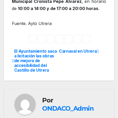
Municipal Cronista Pepe Álvarez
, en horario
de
10:00 a 14:00 y de 17:00 a 20:00 horas
.
Fuente. Ayto Utrera
El Ayuntamiento saca
Carnaval en Utrera
Navegación
a licitación las obras
de mejora de
de
accesibilidad del
Castillo de Utrera
entradas
Por
ONDACO_Admin