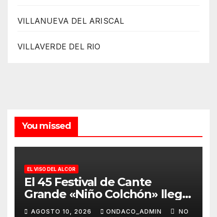
VILLANUEVA DEL ARISCAL
VILLAVERDE DEL RIO
You missed
EL VISO DEL ALCOR
El 45 Festival de Cante
Grande «Niño Colchón» llega
el sábado 3 de octubre, a las
AGOSTO 10, 2026
ONDACO_ADMIN
NO