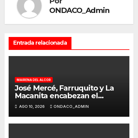
Por
ONDACO_Admin
Entrada relacionada
MAIRENA DEL ALCOR
José Mercé, Farruquito y La
Macanita encabezan el
histórico cartel del LXV
AGO 10, 2026
ONDACO_ADMIN
Festival de Cante Jondo
Antonio Mairena