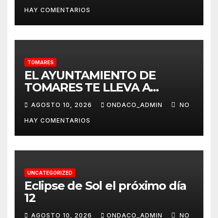
21.30 h, al Viso del Alcor
HAY COMENTARIOS
TOMARES
EL AYUNTAMIENTO DE
TOMARES TE LLEVA A
ALMONTE EL 20 DE AGOSTO
AGOSTO 10, 2026
ONDACO_ADMIN
NO
PARA QUE PUEDAS VIVIR ‘LA
HAY COMENTARIOS
VENIDA DE LA VIRGEN DEL
ROCÍO A ALMONTE’
UNCATEGORIZED
Eclipse de Sol el próximo día
12
AGOSTO 10, 2026
ONDACO_ADMIN
NO