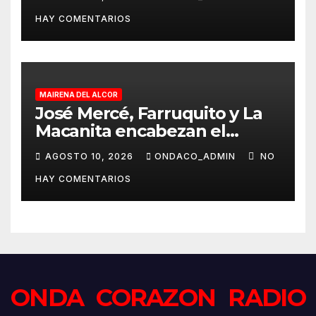
HAY COMENTARIOS
MAIRENA DEL ALCOR
José Mercé, Farruquito y La
Macanita encabezan el
histórico cartel del LXV
AGOSTO 10, 2026
ONDACO_ADMIN
NO
Festival de Cante Jondo
HAY COMENTARIOS
Antonio Mairena
ONDA CORAZON RADIO