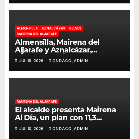
economía y las familias”
ALMENSILLA
AZNALCÁZAR
GELVES
MAIRENA DEL ALJARAFE
Almensilla, Mairena del
Aljarafe y Aznalcázar,
declaradas «Área en Alerta»
JUL 19, 2026
ONDACO_ADMIN
por Virus del Nilo Occidental
MAIRENA DEL ALJARAFE
El alcalde presenta Mairena
Al Día, un plan con 11,3
millones para modernizar los
JUL 10, 2026
ONDACO_ADMIN
servicios esenciales del