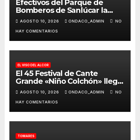
Efectivos del Parque de
Bomberos de Sanlúcar la
Mayor se suman a los de
AGOSTO 10, 2026
ONDACO_ADMIN
NO
Santiponce para apoyar la
HAY COMENTARIOS
evacuación de la población
de El Madroño
EL VISO DEL ALCOR
El 45 Festival de Cante
Grande «Niño Colchón» llega
el sábado 3 de octubre, a las
AGOSTO 10, 2026
ONDACO_ADMIN
NO
21.30 h, al Viso del Alcor
HAY COMENTARIOS
TOMARES