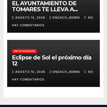
EL AYUNTAMIENTO DE
TOMARES TE LLEVA A
ALMONTE EL 20 DE AGOSTO
AGOSTO 10, 2026
ONDACO_ADMIN
NO
PARA QUE PUEDAS VIVIR ‘LA
HAY COMENTARIOS
VENIDA DE LA VIRGEN DEL
ROCÍO A ALMONTE’
UNCATEGORIZED
Eclipse de Sol el próximo día
12
AGOSTO 10, 2026
ONDACO_ADMIN
NO
HAY COMENTARIOS