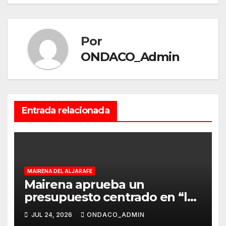
Por
ONDACO_Admin
Entrada relacionada
MAIRENA DEL ALJARAFE
Mairena aprueba un
presupuesto centrado en “la
modernización de los
JUL 24, 2026
ONDACO_ADMIN
servicios esenciales, la