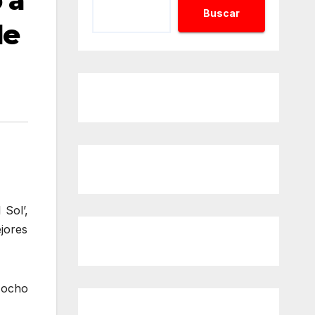
 a
Buscar
de
Sol’,
ejores
 ocho