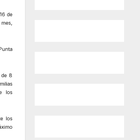
 16 de
l mes,
 Punta
 de 8
ilias
e los
e los
máximo