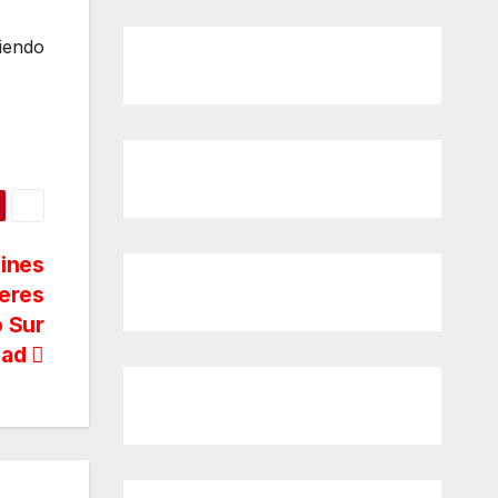
tiendo
Gines
jeres
o Sur
ldad