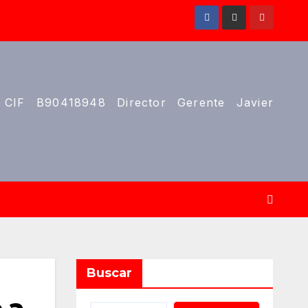
 CIF B90418948 Director Gerente Javier
Buscar