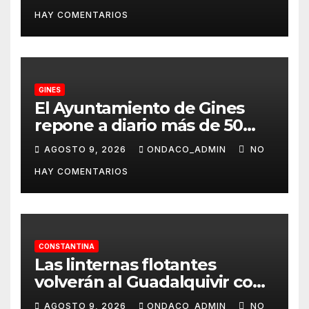
disponibles desde
HAY COMENTARIOS
septiembre a través del
programa Aula Mentor en
Lebrija
GINES
El Ayuntamiento de Gines
repone a diario más de 50
dispensadores de bolsas para
AGOSTO 9, 2026
ONDACO_ADMIN
NO
la recogida de desechos de
HAY COMENTARIOS
mascotas
CONSTANTINA
Las linternas flotantes
volverán al Guadalquivir con
la Ceremonia Tōrō Nagashi
AGOSTO 9, 2026
ONDACO_ADMIN
NO