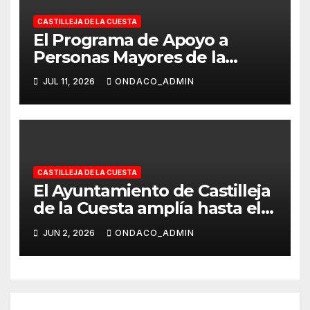
CASTILLEJA DE LA CUESTA
El Programa de Apoyo a
Personas Mayores de la
Policía Local cumple una
JUL 11, 2026
ONDACO_ADMIN
década de servicio público
velando por su seguridad y
bienestar cada verano
CASTILLEJA DE LA CUESTA
El Ayuntamiento de Castilleja
de la Cuesta amplía hasta el
30 de septiembre las solicitud
JUN 2, 2026
ONDACO_ADMIN
de las ayudas destinadas a
Comunidades e
Intercomunidades de
propietarios/as