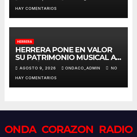
de Coria del Río
HAY COMENTARIOS
HERRERA
HERRERA PONE EN VALOR
SU PATRIMONIO MUSICAL A
TRAVÉS DEL PROYECTO
AGOSTO 9, 2026
ONDACO_ADMIN
NO
«MUSICALIZA HERRERA»
HAY COMENTARIOS
ONDA CORAZON RADIO