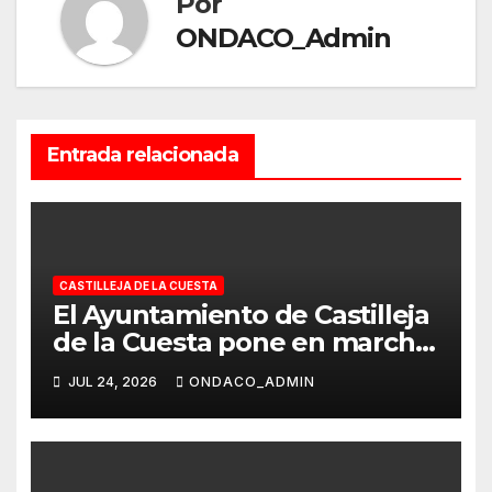
Por
ONDACO_Admin
Entrada relacionada
CASTILLEJA DE LA CUESTA
El Ayuntamiento de Castilleja
de la Cuesta pone en marcha
la Escuela de Verano ‘Concilia
JUL 24, 2026
ONDACO_ADMIN
en Igualdad’ para niños y
niñas de 4 a 11 años, hasta el 4
de septiembre