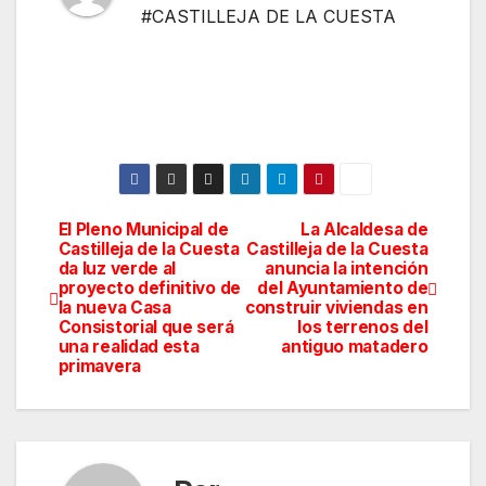
#CASTILLEJA DE LA CUESTA
El Pleno Municipal de
La Alcaldesa de
Navegación
Castilleja de la Cuesta
Castilleja de la Cuesta
da luz verde al
anuncia la intención
de
proyecto definitivo de
del Ayuntamiento de
la nueva Casa
construir viviendas en
entradas
Consistorial que será
los terrenos del
una realidad esta
antiguo matadero
primavera