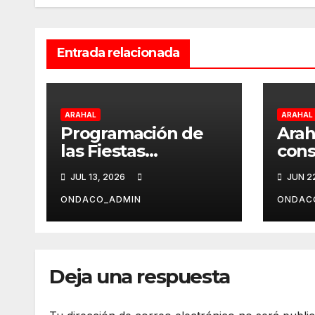
Entrada relacionada
ARAHAL
ARAHAL
Programación de
Arah
las Fiestas
cons
Patronales de
doc
JUL 13, 2026
JUN 2
Arahal
nuev
info
ONDACO_ADMIN
ONDAC
Deja una respuesta