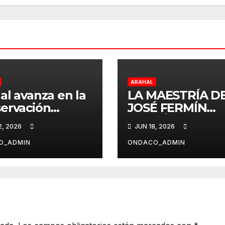
ARAHAL
al avanza en la
LA MAESTRÍA D
ervación
JOSÉ FERMÍN
umental con
FERNÁNDEZ LL
2, 2026
JUN 18, 2026
os recursos
AL FESTIVAL AL
rmáticos
GURUGÚ DE
O_ADMIN
ONDACO_ADMIN
ARAHAL