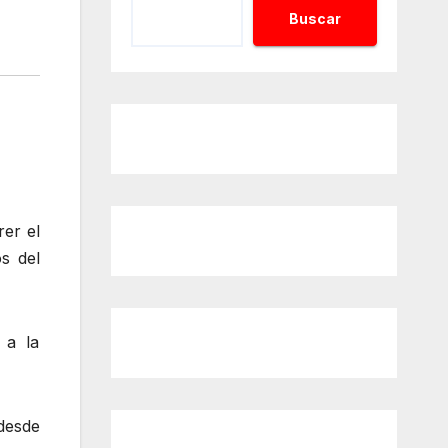
Buscar
er el
s del
 a la
 desde