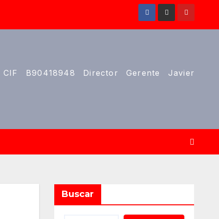
 CIF B90418948 Director Gerente Javier
Buscar