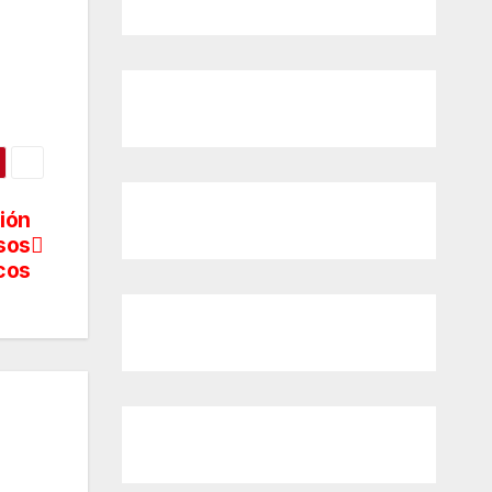
ión
sos
cos