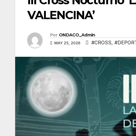
III Cross Nocturno
VALENCINA’
Por
ONDACO_Admin
#CROSS
,
#DEPOR
MAY 25, 2026