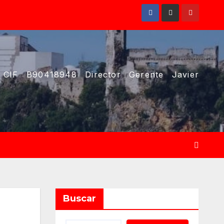
 CIF B90418948 Director Gerente Javier
Buscar