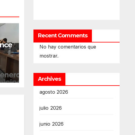
Recent Comments
ance
No hay comentarios que
mostrar.
M)
Archives
la
agosto 2026
julio 2026
junio 2026