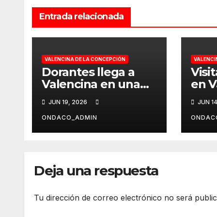
Entrada relacionada
VALENCINA DE LA CONCEPCIÓN
VALENCI
Dorantes llega a
Visi
Valencina en una
en V
noche mágica bajo
Con
JUN 19, 2026
JUN 14
las estrellas
ONDACO_ADMIN
ONDAC
Deja una respuesta
Tu dirección de correo electrónico no será publi