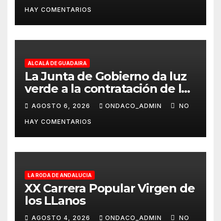
la Real Feria de Écija 2026
HAY COMENTARIOS
ALCALÁ DE GUADAIRA
La Junta de Gobierno da luz
verde a la contratación de las
obras de ampliación del
AGOSTO 6, 2026
ONDACO_ADMIN
NO
Museo de Alcalá
HAY COMENTARIOS
LA RODA DE ANDALUCIA
XX Carrera Popular Virgen de
los LLanos
AGOSTO 4, 2026
ONDACO_ADMIN
NO