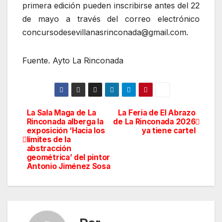
primera edición pueden inscribirse antes del 22
de mayo a través del correo electrónico
concursodesevillanasrinconada@gmail.com.
Fuente. Ayto La Rinconada
La Sala Maga de La
La Feria de El Abrazo
Navegación
Rinconada alberga la
de La Rinconada 2026
exposición ‘Hacia los
ya tiene cartel
de
límites de la
abstracción
entradas
geométrica’ del pintor
Antonio Jiménez Sosa