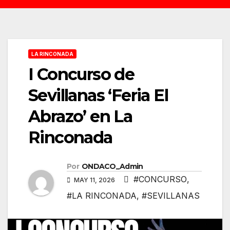
LA RINCONADA
I Concurso de
Sevillanas ‘Feria El
Abrazo’ en La
Rinconada
Por
ONDACO_Admin
#CONCURSO
,
MAY 11, 2026
#LA RINCONADA
,
#SEVILLANAS