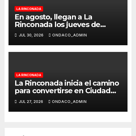
LA RINCONADA
En agosto, llegan a La
Rinconada los jueves de
tributos ‘El Abrazo Suena’
JUL 30, 2026
ONDACO_ADMIN
LA RINCONADA
La Rinconada inicia el camino
para convertirse en Ciudad
Europea del Deporte en 2028
JUL 27, 2026
ONDACO_ADMIN