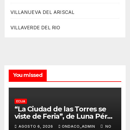
VILLANUEVA DEL ARISCAL
VILLAVERDE DEL RIO
You missed
ECIJA
“La Ciudad de las Torres se
viste de Feria”, de Luna Pérez
Flores, cartel anunciador de
AGOSTO 6, 2026
ONDACO_ADMIN
NO