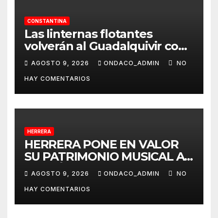
CONSTANTINA
Las linternas flotantes
volverán al Guadalquivir con
la Ceremonia Tōrō Nagashi
AGOSTO 9, 2026
ONDACO_ADMIN
NO
de Coria del Río
HAY COMENTARIOS
HERRERA
HERRERA PONE EN VALOR
SU PATRIMONIO MUSICAL A
TRAVÉS DEL PROYECTO
AGOSTO 9, 2026
ONDACO_ADMIN
NO
«MUSICALIZA HERRERA»
HAY COMENTARIOS