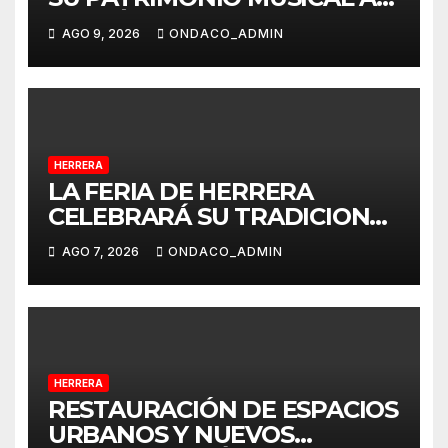
TRAVÉS DEL PROYECTO
AGO 9, 2026
ONDACO_ADMIN
«MUSICALIZA HERRERA»
HERRERA
LA FERIA DE HERRERA
CELEBRARÁ SU TRADICIONAL
PASEO DE CABALLISTAS,
AGO 7, 2026
ONDACO_ADMIN
AMAZONAS Y COCHES DE
CABALLOS
HERRERA
RESTAURACIÓN DE ESPACIOS
URBANOS Y NUEVOS