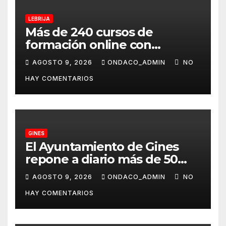
LEBRIJA
Más de 240 cursos de
formación online con
certificación oficial,
AGOSTO 9, 2026
ONDACO_ADMIN
NO
disponibles desde
HAY COMENTARIOS
septiembre a través del
programa Aula Mentor en
Lebrija
GINES
El Ayuntamiento de Gines
repone a diario más de 50
dispensadores de bolsas para
AGOSTO 9, 2026
ONDACO_ADMIN
NO
la recogida de desechos de
HAY COMENTARIOS
mascotas