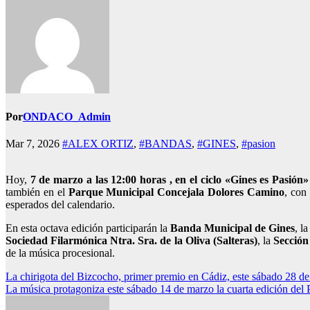
Por
ONDACO_Admin
Mar 7, 2026
#ALEX ORTIZ
,
#BANDAS
,
#GINES
,
#pasion
Hoy,
7 de marzo a las 12:00 horas , en el ciclo «Gines es Pasió
también en el
Parque Municipal Concejala Dolores Camino
, con
esperados del calendario.
En esta octava edición participarán la
Banda Municipal de Gines
, l
Sociedad Filarmónica Ntra. Sra. de la Oliva (Salteras)
, la
Sección
de la música procesional.
Navegación
La chirigota del Bizcocho, primer premio en Cádiz, este sábado 28 de
La música protagoniza este sábado 14 de marzo la cuarta edición del
de