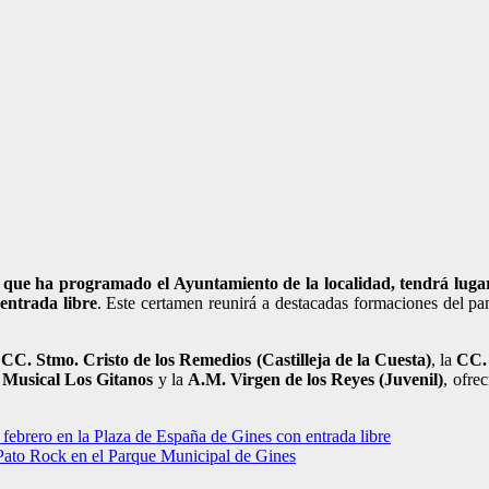
n» que ha programado el Ayuntamiento de la localidad, tendrá lug
entrada libre
. Este certamen reunirá a destacadas formaciones del 
a
CC. Stmo. Cristo de los Remedios (Castilleja de la Cuesta)
, la
CC.
 Musical Los Gitanos
y la
A.M. Virgen de los Reyes (Juvenil)
, ofre
 febrero en la Plaza de España de Gines con entrada libre
 Pato Rock en el Parque Municipal de Gines