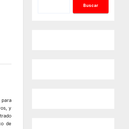
Buscar
 para
os, y
ntrado
co de