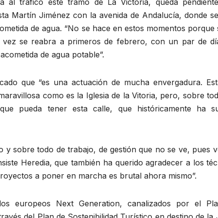
 al tráfico este tramo de La Victoria, queda pendient
ista Martín Jiménez con la avenida de Andalucía, donde se
ometida de agua. “No se hace en estos momentos porque s
 vez se reabra a primeros de febrero, con un par de dí
acometida de agua potable”.
stacado que “es una actuación de mucha envergadura. Es
aravillosa como es la Iglesia de la Vitoria, pero, sobre to
 que pueda tener esta calle, que históricamente ha su
o y sobre todo de trabajo, de gestión que no se ve, pues 
nsiste Heredia, que también ha querido agradecer a los té
proyectos a poner en marcha es brutal ahora mismo”.
dos europeos Next Generation, canalizados por el Pl
ravés del Plan de Sostenibilidad Turístico en destino de la