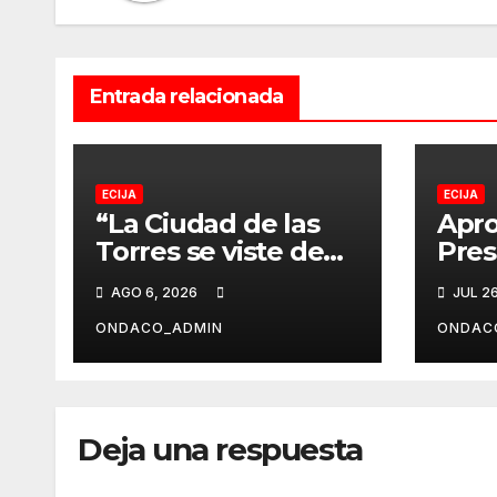
Entrada relacionada
ECIJA
ECIJA
“La Ciudad de las
Apro
Torres se viste de
Pre
Feria”, de Luna
Muni
AGO 6, 2026
JUL 2
Pérez Flores, cartel
202
anunciador de la
ONDACO_ADMIN
ONDAC
Real Feria de Écija
2026
Deja una respuesta