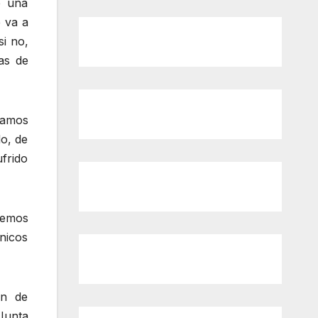
e una
 va a
i no,
as de
tamos
do, de
frido
vemos
cnicos
an de
 Junta