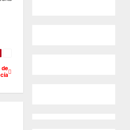
a de
cía