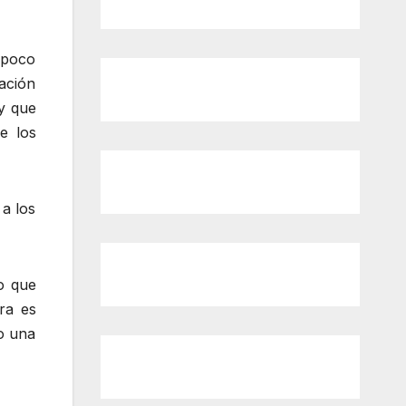
 poco
ación
y que
e los
 a los
to que
ra es
co una