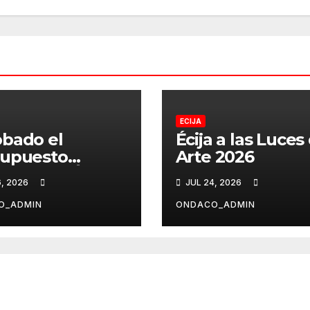
ECIJA
bado el
Écija a las Luces
supuesto
Arte 2026
cipal de Écija
6, 2026
JUL 24, 2026
6
O_ADMIN
ONDACO_ADMIN