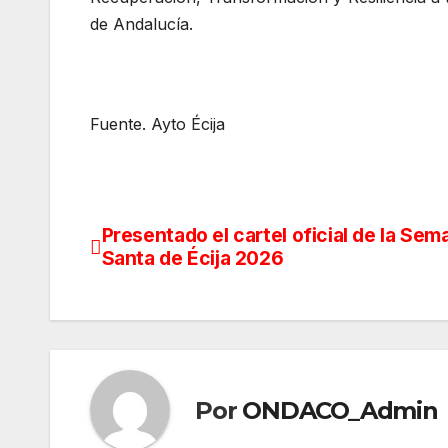
de Andalucía.
Fuente. Ayto Écija
Presentado el cartel oficial de la Sem
Navegación
Santa de Écija 2026
de
entradas
Por
ONDACO_Admin