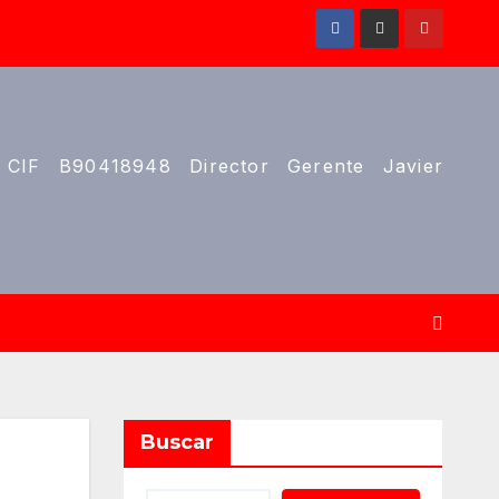
 CIF B90418948 Director Gerente Javier
Buscar