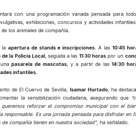
 contará con una programación variada pensada para todo
ulgativas, exhibiciones, concursos y actividades infantile
o de los animales de compañía.
 la
apertura de stands e inscripciones
. A las
10:45 hor
 de la Policía Local
, seguida a las
11:30 horas
por un
con
r una
pasarela de mascotas
, y a partir de las
14:30 hor
dades infantiles
.
ento de El Cuervo de Sevilla,
Isamar Hurtado
, ha destac
 fomentar la sensibilización ciudadana, asegurando que
“c
 queremos reforzar el compromiso municipal con el bien
a responsable. Es una jornada pensada para disfrutar en f
s de compañía tienen en nuestra sociedad”
, ha señalado.