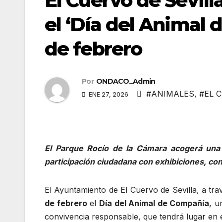
El Cuervo de Sevill
el ‘Día del Animal 
de febrero
Por
ONDACO_Admin
#ANIMALES
,
#EL 
ENE 27, 2026
El Parque Rocío de la Cámara acogerá una j
participación ciudadana con exhibiciones, con
El Ayuntamiento de El Cuervo de Sevilla, a tra
de febrero
el
Día del Animal de Compañía
, u
convivencia responsable, que tendrá lugar en 