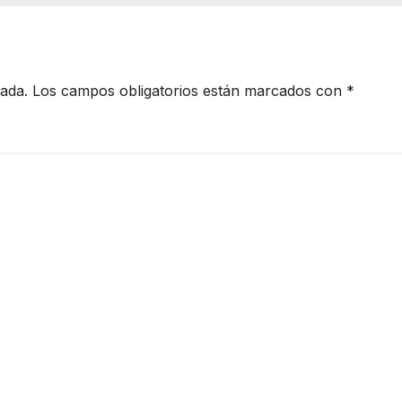
parques del
municipio
cada.
Los campos obligatorios están marcados con
*