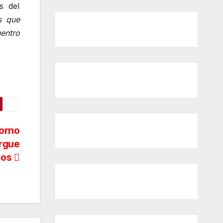
s del
s que
uentro
torno
ergue
inos