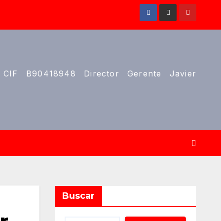
 CIF B90418948 Director Gerente Javier
Buscar