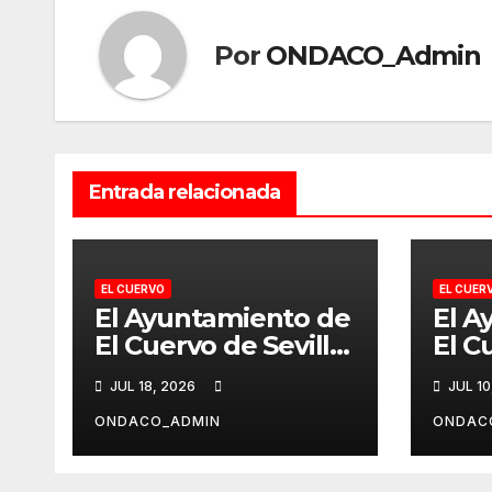
Por
ONDACO_Admin
Entrada relacionada
EL CUERVO
EL CUER
El Ayuntamiento de
El A
El Cuervo de Sevilla
El C
invierte 200.000€
revi
JUL 18, 2026
JUL 10
para la ampliación
árbo
del cementerio
para
ONDACO_ADMIN
ONDAC
municipa
segu
ciu