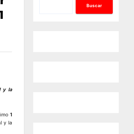
r
Buscar
1
 y la
óximo
1
l y la