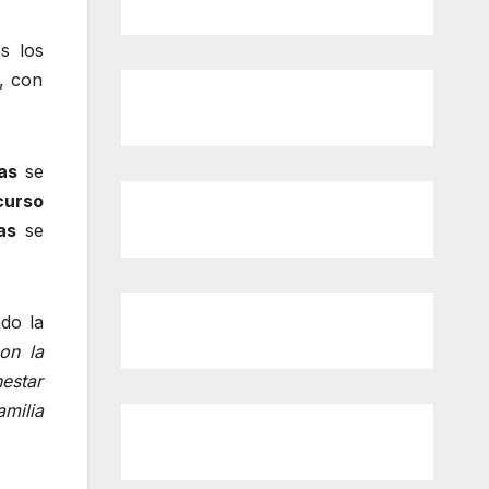
s los
s, con
as
se
curso
as
se
ado la
on la
estar
amilia