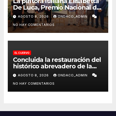
La pintora italiana Elisabetta
De Luca, Premio Nacional de
Pintura «José Arpa»
AGOSTO 8, 2026
ONDACO_ADMIN
NO HAY COMENTARIOS
EL CUERVO
Concluida la restauración del
histórico abrevadero de la
Laguna de Los Tollos de El
AGOSTO 8, 2026
ONDACO_ADMIN
Cuervo
NO HAY COMENTARIOS