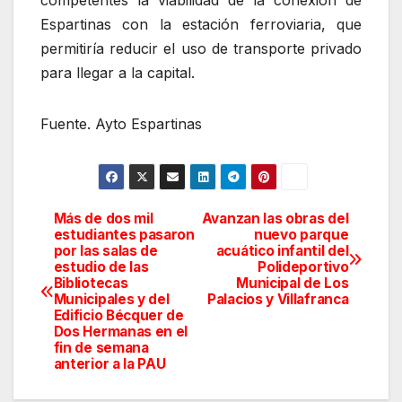
competentes la viabilidad de la conexión de
Espartinas con la estación ferroviaria, que
permitiría reducir el uso de transporte privado
para llegar a la capital.
Fuente. Ayto Espartinas
Más de dos mil
Avanzan las obras del
Navegación
estudiantes pasaron
nuevo parque
por las salas de
acuático infantil del
de
estudio de las
Polideportivo
Bibliotecas
Municipal de Los
entradas
Municipales y del
Palacios y Villafranca
Edificio Bécquer de
Dos Hermanas en el
fin de semana
anterior a la PAU