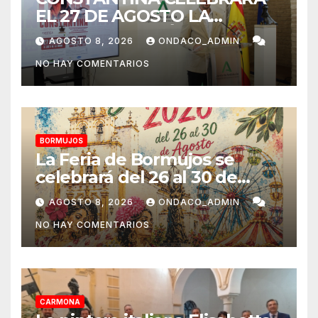
EL 27 DE AGOSTO LA
TERCERA EDICIÓN DE SU
AGOSTO 8, 2026
ONDACO_ADMIN
CERTAMEN TAURINO
NO HAY COMENTARIOS
ALAMBIQUE DE PLATA»
BORMUJOS
La Feria de Bormujos se
celebrará del 26 al 30 de
agosto
AGOSTO 8, 2026
ONDACO_ADMIN
NO HAY COMENTARIOS
CARMONA