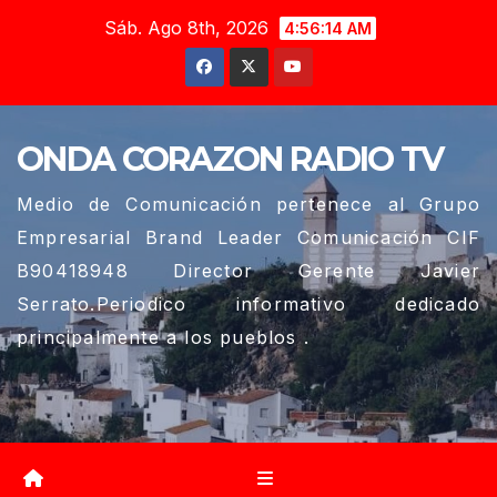
Saltar
Sáb. Ago 8th, 2026
4:56:15 AM
al
contenido
ONDA CORAZON RADIO TV
Medio de Comunicación pertenece al Grupo
Empresarial Brand Leader Comunicación CIF
B90418948 Director Gerente Javier
Serrato.Periodico informativo dedicado
principalmente a los pueblos .