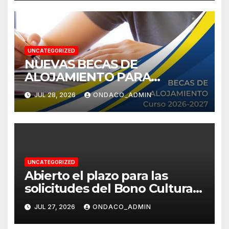
UNCATEGORIZED
NUEVAS BECAS DE
ALOJAMIENTO PARA
ESTUDIANTES DE LA
JUL 28, 2026
ONDACO_ADMIN
PROVINCIA DE SEVILLA
UNCATEGORIZED
Abierto el plazo para las
solicitudes del Bono Cultural
Joven
JUL 27, 2026
ONDACO_ADMIN