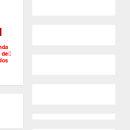
unda
o de
idos