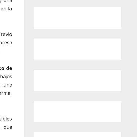
, una
 en la
revio
presa
.
co de
abajos
o una
forma,
ibles
, que