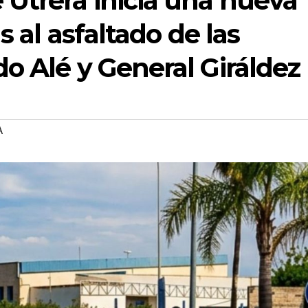
Utrera inicia una nueva
s al asfaltado de las
o Alé y General Giráldez
A