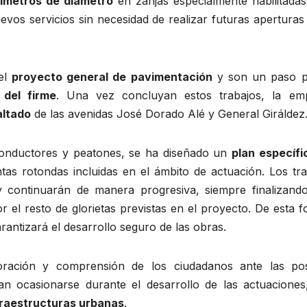
ímetros de diámetro
en zanjas especialmente habilitadas
uevos servicios sin necesidad de realizar futuras aperturas
del
proyecto general de pavimentación
y son un paso p
 del firme
. Una vez concluyan estos trabajos, la em
altado
de las avenidas José Dorado Alé y General Giráldez
 conductores y peatones, se ha diseñado un
plan específi
ntas rotondas incluidas en el ámbito de actuación. Los tr
y continuarán de manera progresiva, siempre finalizand
 el resto de glorietas previstas en el proyecto. De esta 
arantizará el desarrollo seguro de las obras.
boración y comprensión de los ciudadanos ante las pos
an ocasionarse durante el desarrollo de las actuaciones
nfraestructuras urbanas
.