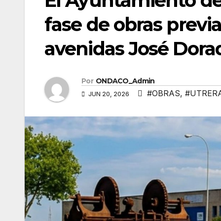
El Ayuntamiento de 
fase de obras previa
avenidas José Dorad
Por
ONDACO_Admin
#OBRAS
,
#UTRER
JUN 20, 2026