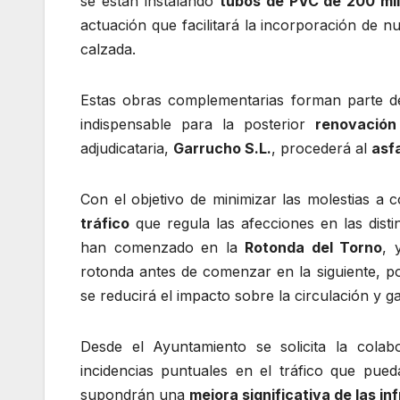
se están instalando
tubos de PVC de 200 mil
actuación que facilitará la incorporación de n
calzada.
Estas obras complementarias forman parte 
indispensable para la posterior
renovación
adjudicataria,
Garrucho S.L.
, procederá al
asf
Con el objetivo de minimizar las molestias a
tráfico
que regula las afecciones en las disti
han comenzado en la
Rotonda del Torno
, 
rotonda antes de comenzar en la siguiente, por
se reducirá el impacto sobre la circulación y g
Desde el Ayuntamiento se solicita la cola
incidencias puntuales en el tráfico que pued
supondrán una
mejora significativa de las i