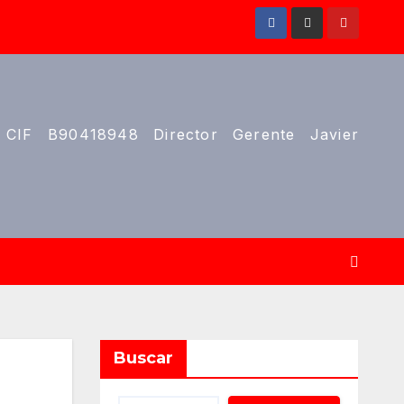
 CIF B90418948 Director Gerente Javier
Buscar