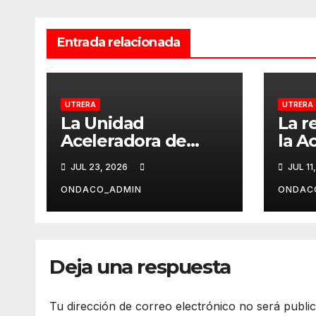
Entrada relacionada
UTRERA
UTRERA
La Unidad
La r
Aceleradora de
la A
Proyectos del
Arte
JUL 23, 2026
JUL 11
Ayuntamiento
Letr
impulsa nuevas
dedi
ONDACO_ADMIN
ONDAC
inversiones en
al 
Utrera.
Bamb
Deja una respuesta
Tu dirección de correo electrónico no será publi