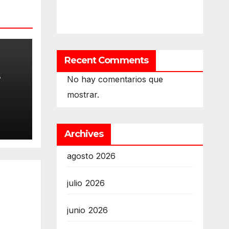
Recent Comments
s
No hay comentarios que
mostrar.
ama
nte
Archives
-
so
agosto 2026
ista
julio 2026
junio 2026