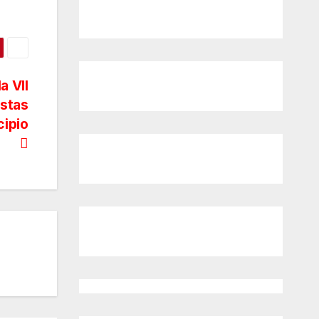
a VII
estas
cipio