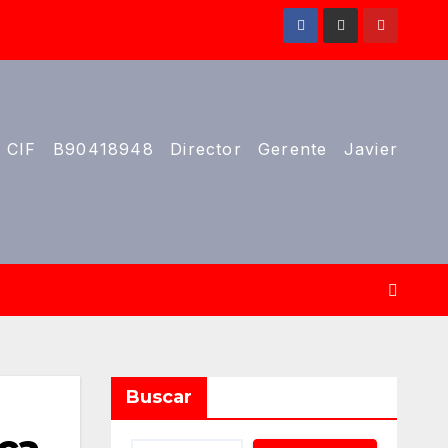
 CIF B90418948 Director Gerente Javier
Buscar