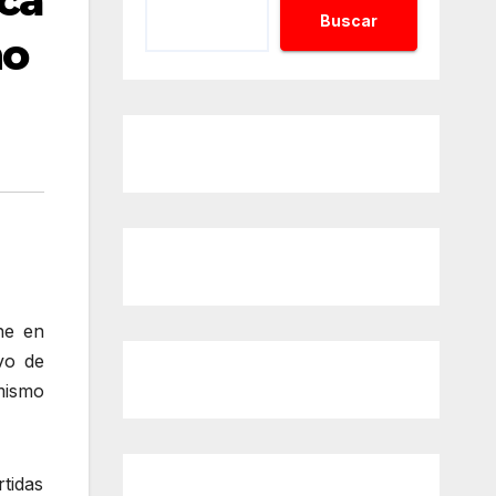
nca
Buscar
no
ne en
vo de
 mismo
tidas