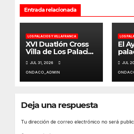
Entrada relacionada
LOS PALACIOS Y VILLAFRANCA
LOS PAL
XVI Duatlón Cross
El A
Villa de Los Palacios
pala
y Villafranca
con 
JUL 31, 2026
JUL 2
Fabi
Pabl
ONDACO_ADMIN
ONDAC
«Gav
de f
y le
mon
Deja una respuesta
home
cam
Tu dirección de correo electrónico no será publi
muni