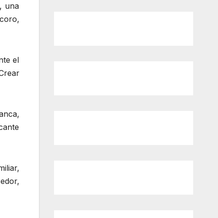
l, una
coro,
nte el
“Crear
ranca,
scante
liar,
edor,