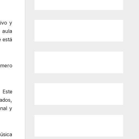
ivo y
n aula
e está
rimero
 Este
zados,
nal y
úsica